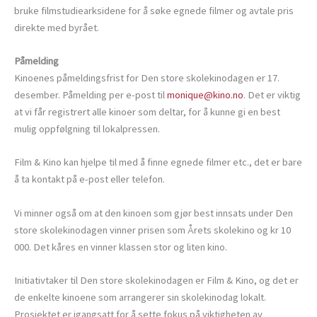
bruke filmstudiearksidene for å søke egnede filmer og avtale pris
direkte med byrået.
Påmelding
Kinoenes påmeldingsfrist for Den store skolekinodagen er 17.
desember. Påmelding per e-post til
monique@kino.no
. Det er viktig
at vi får registrert alle kinoer som deltar, for å kunne gi en best
mulig oppfølgning til lokalpressen.
Film & Kino kan hjelpe til med å finne egnede filmer etc., det er bare
å ta kontakt på e-post eller telefon.
Vi minner også om at den kinoen som gjør best innsats under Den
store skolekinodagen vinner prisen som Årets skolekino og kr 10
000. Det kåres en vinner klassen stor og liten kino.
Initiativtaker til Den store skolekinodagen er Film & Kino, og det er
de enkelte kinoene som arrangerer sin skolekinodag lokalt.
Prosjektet er igangsatt for å sette fokus på viktigheten av