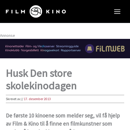
Hopp
rett
til
innholdet
Annonse
Husk Den store
skolekinodagen
Skrevet av
//
17. desember 2013
De første 10 kinoene som melder seg, vil få hjelp
av Film & Kino til å finne en filmkunstner som