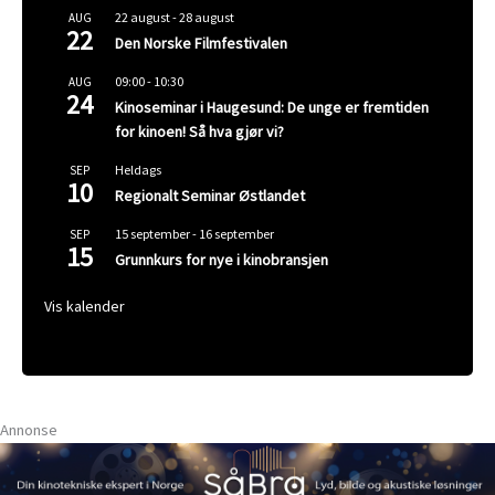
22 august
-
28 august
AUG
22
Den Norske Filmfestivalen
09:00
-
10:30
AUG
24
Kinoseminar i Haugesund: De unge er fremtiden
for kinoen! Så hva gjør vi?
Heldags
SEP
10
Regionalt Seminar Østlandet
15 september
-
16 september
SEP
15
Grunnkurs for nye i kinobransjen
Vis kalender
Annonse