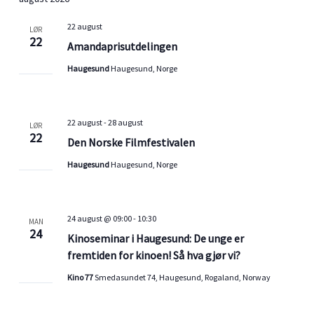
e
t
g
a
l
e
22 august
LØR
v
n
g
22
Amandaprisutdelingen
i
g
d
s
e
Haugesund
Haugesund, Norge
a
n
m
t
i
e
o
n
n
.
22 august
-
28 august
LØR
g
t
22
Den Norske Filmfestivalen
V
Haugesund
Haugesund, Norge
i
e
w
s
24 august @ 09:00
-
10:30
MAN
24
N
Kinoseminar i Haugesund: De unge er
a
fremtiden for kinoen! Så hva gjør vi?
v
Kino 77
Smedasundet 74, Haugesund, Rogaland, Norway
i
g