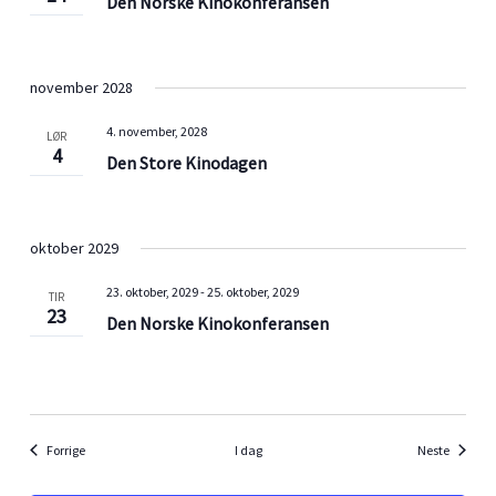
Den Norske Kinokonferansen
november 2028
4. november, 2028
LØR
4
Den Store Kinodagen
oktober 2029
23. oktober, 2029
-
25. oktober, 2029
TIR
23
Den Norske Kinokonferansen
Arrangementer
Arrange
Forrige
I dag
Neste