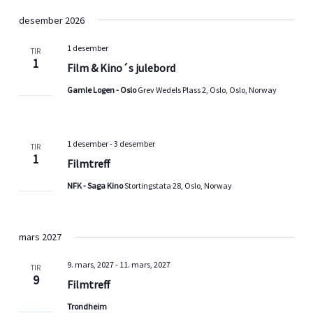
desember 2026
1 desember
TIR
1
Film & Kino´s julebord
Gamle Logen - Oslo
Grev Wedels Plass 2, Oslo, Oslo, Norway
1 desember
-
3 desember
TIR
1
Filmtreff
NFK - Saga Kino
Stortingstata 28, Oslo, Norway
mars 2027
9. mars, 2027
-
11. mars, 2027
TIR
9
Filmtreff
Trondheim