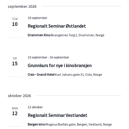
a
september 2026
t
i
10 september
TOR
o
10
Regionalt Seminar Østlandet
n
Drammen Kino
Brangernes Torg 2, Drammen, Norge
15 september
-
16 september
TIR
15
Grunnkurs for nye i kinobransjen
Oslo - Grand Hotel
Karl Johans gate 31, Oslo, Norge
oktober 2026
12 oktober
MAN
12
Regionalt Seminar Vestlandet
Bergen kino
Magnus Barfots gate, Bergen, Vestland, Norge