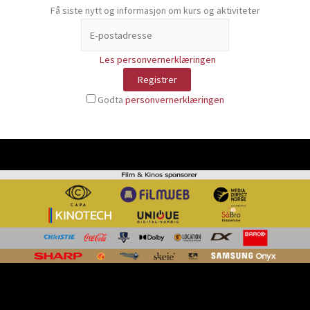
Få siste nytt og informasjon om kurs og aktiviteter
Les personvernerklæringen
Godta
personvernerklæringen