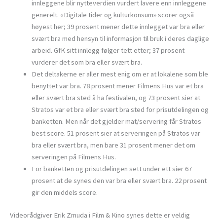
innleggene blir nytteverdien vurdert lavere enn innleggene
generelt. «Digitale tider og kulturkonsum» scorer også
høyest her; 39 prosent mener dette innlegget var bra eller
svært bra med hensyn til informasjon til bruk i deres daglige
arbeid. GfK sitt innlegg følger tett etter; 37 prosent
vurderer det som bra eller svært bra.
Det deltakerne er aller mest enig om er at lokalene som ble
benyttet var bra. 78 prosent mener Filmens Hus var et bra
eller svært bra sted å ha festivalen, og 73 prosent sier at
Stratos var et bra eller svært bra sted for prisutdelingen og
banketten. Men når det gjelder mat/servering får Stratos
best score. 51 prosent sier at serveringen på Stratos var
bra eller svært bra, men bare 31 prosent mener det om
serveringen på Filmens Hus.
For banketten og prisutdelingen sett under ett sier 67
prosent at de synes den var bra eller svært bra. 22 prosent
gir den middels score.
Videorådgiver Erik Zmuda i Film & Kino synes dette er veldig