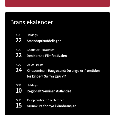
Bransjekalender
Heldags
AUG
22
Amandaprisutdelingen
22 august
-
28 august
AUG
22
Den Norske Filmfestivalen
09:00
-
10:30
AUG
24
Kinoseminar i Haugesund: De unge er fremtiden
for kinoen! Så hva gjør vi?
Heldags
SEP
10
Regionalt Seminar Østlandet
15 september
-
16 september
SEP
15
Grunnkurs for nye i kinobransjen