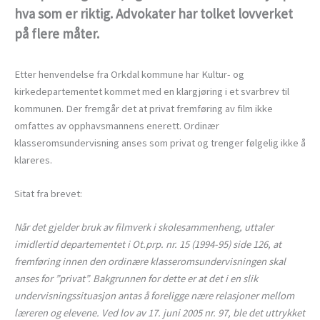
hva som er riktig. Advokater har tolket lovverket
på flere måter.
Etter henvendelse fra Orkdal kommune har Kultur- og
kirkedepartementet kommet med en klargjøring i et svarbrev til
kommunen. Der fremgår det at privat fremføring av film ikke
omfattes av opphavsmannens enerett. Ordinær
klasseromsundervisning anses som privat og trenger følgelig ikke å
klareres.
Sitat fra brevet:
Når det gjelder bruk av filmverk i skolesammenheng, uttaler
imidlertid departementet i Ot.prp. nr. 15 (1994-95) side 126, at
fremføring innen den ordinære klasseromsundervisningen skal
anses for ”privat”. Bakgrunnen for dette er at det i en slik
undervisningssituasjon antas å foreligge nære relasjoner mellom
læreren og elevene. Ved lov av 17. juni 2005 nr. 97, ble det uttrykket