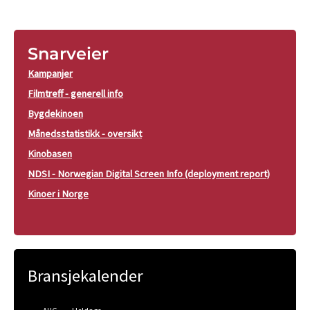
Snarveier
Kampanjer
Filmtreff - generell info
Bygdekinoen
Månedsstatistikk - oversikt
Kinobasen
NDSI - Norwegian Digital Screen Info (deployment report)
Kinoer i Norge
Bransjekalender