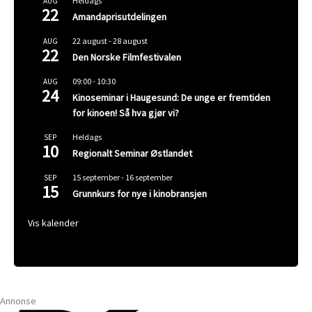
Heldags
AUG
22
Amandaprisutdelingen
22 august
-
28 august
AUG
22
Den Norske Filmfestivalen
09:00
-
10:30
AUG
24
Kinoseminar i Haugesund: De unge er fremtiden
for kinoen! Så hva gjør vi?
Heldags
SEP
10
Regionalt Seminar Østlandet
15 september
-
16 september
SEP
15
Grunnkurs for nye i kinobransjen
Vis kalender
Annonse