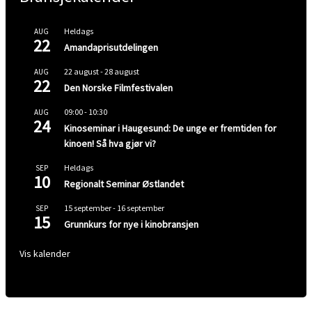
Heldags
AUG
22
Amandaprisutdelingen
22 august
-
28 august
AUG
22
Den Norske Filmfestivalen
09:00
-
10:30
AUG
24
Kinoseminar i Haugesund: De unge er fremtiden for
kinoen! Så hva gjør vi?
Heldags
SEP
10
Regionalt Seminar Østlandet
15 september
-
16 september
SEP
15
Grunnkurs for nye i kinobransjen
Vis kalender