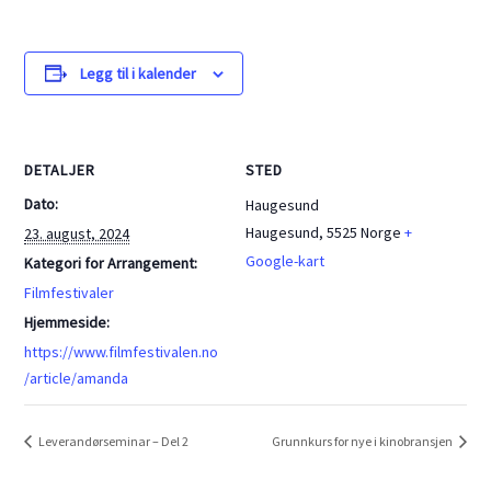
Legg til i kalender
DETALJER
STED
Dato:
Haugesund
Haugesund
,
5525
Norge
+
23. august, 2024
Google-kart
Kategori for Arrangement:
Filmfestivaler
Hjemmeside:
https://www.filmfestivalen.no
/article/amanda
Leverandørseminar – Del 2
Grunnkurs for nye i kinobransjen