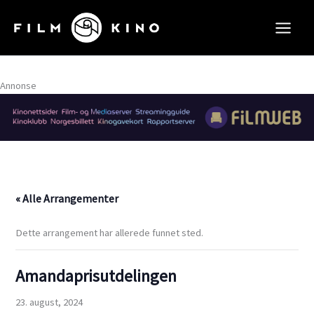
Hopp
rett
til
innholdet
Annonse
« Alle Arrangementer
Dette arrangement har allerede funnet sted.
Amandaprisutdelingen
23. august, 2024