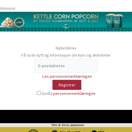
Annonse
Nyhetsbrev
Få siste nytt og informasjon om kurs og aktiviteter
Les personvernerklæringen
Godta
personvernerklæringen