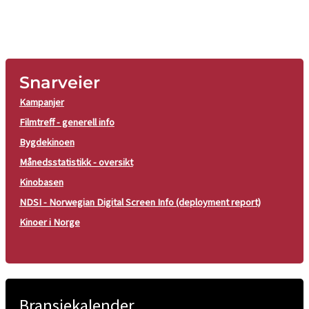
Snarveier
Kampanjer
Filmtreff - generell info
Bygdekinoen
Månedsstatistikk - oversikt
Kinobasen
NDSI - Norwegian Digital Screen Info (deployment report)
Kinoer i Norge
Bransjekalender