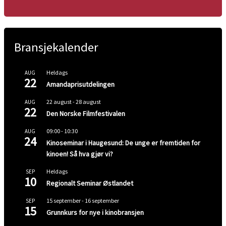
Bransjekalender
Heldags
AUG
22
Amandaprisutdelingen
22 august
-
28 august
AUG
22
Den Norske Filmfestivalen
09:00
-
10:30
AUG
24
Kinoseminar i Haugesund: De unge er fremtiden for
kinoen! Så hva gjør vi?
Heldags
SEP
10
Regionalt Seminar Østlandet
15 september
-
16 september
SEP
15
Grunnkurs for nye i kinobransjen