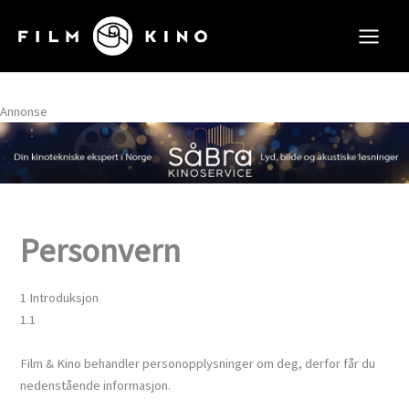
Hopp
rett
til
innholdet
Annonse
Personvern
1 Introduksjon
1.1
Film & Kino behandler personopplysninger om deg, derfor får du
nedenstående informasjon.