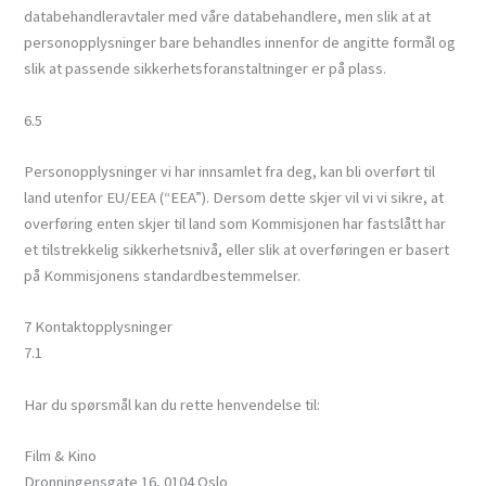
databehandleravtaler med våre databehandlere, men slik at at
personopplysninger bare behandles innenfor de angitte formål og
slik at passende sikkerhetsforanstaltninger er på plass.
6.5
Personopplysninger vi har innsamlet fra deg, kan bli overført til
land utenfor EU/EEA (“EEA”). Dersom dette skjer vil vi vi sikre, at
overføring enten skjer til land som Kommisjonen har fastslått har
et tilstrekkelig sikkerhetsnivå, eller slik at overføringen er basert
på Kommisjonens standardbestemmelser.
7 Kontaktopplysninger
7.1
Har du spørsmål kan du rette henvendelse til:
Film & Kino
Dronningensgate 16, 0104 Oslo