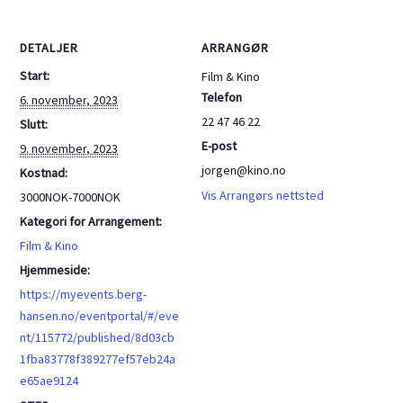
DETALJER
ARRANGØR
Start:
Film & Kino
Telefon
6. november, 2023
22 47 46 22
Slutt:
E-post
9. november, 2023
jorgen@kino.no
Kostnad:
Vis Arrangørs nettsted
3000NOK-7000NOK
Kategori for Arrangement:
Film & Kino
Hjemmeside:
https://myevents.berg-
hansen.no/eventportal/#/eve
nt/115772/published/8d03cb
1fba83778f389277ef57eb24a
e65ae9124