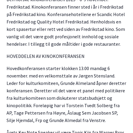
Fredrikstad. Kinokonferansen finner sted i år i Fredrikstad
på Fredrikstad kino. Konferansehotellene er Scandic Hotel
Fredrikstad og Quality Hotel Fredrikstad. Henholdsvis en
kort spasertur eller rett ved siden av Fredrikstad kino. Som
vanlig vil det være godt profesjonelt innhold og sosiale
hendelser. I tillegg til gode måltider i gode restauranter.
HOVEDDELEN AV KINOKONFERANSEN
Hovedkonferansen starter klokken 13.00 mandag 6
november. med en velkomsttale av Jørgen Stensland.
Leder for kulturkomiteen, Grunde Almeland åpner deretter
konferansen. Deretter vil det være et panel med politikere
fra kulturkomiteen som diskuterer statsbudsjett og
kinopolitikk. Foreløpig har vi Torstein Tvedt Solberg fra
AP, Tage Pettersen fra Høyre, Åslaug Sem Jacobsen SP,
Silje Hjemdal, Frp og Grunde Almedal fra Venstre.
Årets Key Note Speaker vil være Tonis Kiis fra Warner Bros