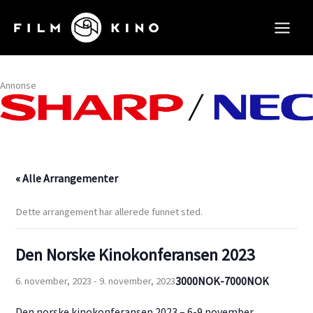
Hopp
rett
til
innholdet
Annonse
« Alle Arrangementer
Dette arrangement har allerede funnet sted.
Den Norske Kinokonferansen 2023
3000NOK-7000NOK
6. november, 2023
-
9. november, 2023
Den norske kinokonferansen 2023 – 6-9 november.