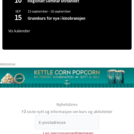
10
Regionalt Seminar Østlandet
15 september
-
16 september
SEP
15
Grunnkurs for nye i kinobransjen
Vis kalender
Annonse
Nyhetsbrev
Få siste nytt og informasjon om kurs og aktiviteter
Les personvernerklæringen