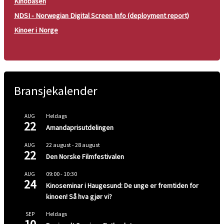
Kinobasen
NDSI - Norwegian Digital Screen Info (deployment report)
Kinoer i Norge
Bransjekalender
Heldags
AUG
22
Amandaprisutdelingen
22 august
-
28 august
AUG
22
Den Norske Filmfestivalen
09:00
-
10:30
AUG
24
Kinoseminar i Haugesund: De unge er fremtiden for
kinoen! Så hva gjør vi?
Heldags
SEP