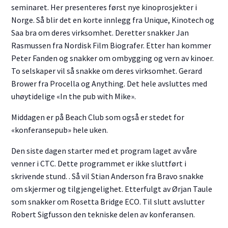
seminaret. Her presenteres først nye kinoprosjekter i
Norge. Så blir det en korte innlegg fra Unique, Kinotech og
Saa bra om deres virksomhet. Deretter snakker Jan
Rasmussen fra Nordisk Film Biografer. Etter han kommer
Peter Fanden og snakker om ombygging og vern av kinoer.
To selskaper vil så snakke om deres virksomhet. Gerard
Brower fra Procella og Anything. Det hele avsluttes med
uhøytidelige «In the pub with Mike».
Middagen er på Beach Club som også er stedet for
«konferansepub» hele uken.
Den siste dagen starter med et program laget av våre
venner i CTC. Dette programmet er ikke sluttført i
skrivende stund. . Så vil Stian Anderson fra Bravo snakke
om skjermer og tilgjengelighet. Etterfulgt av Ørjan Taule
som snakker om Rosetta Bridge ECO. Til slutt avslutter
Robert Sigfusson den tekniske delen av konferansen.