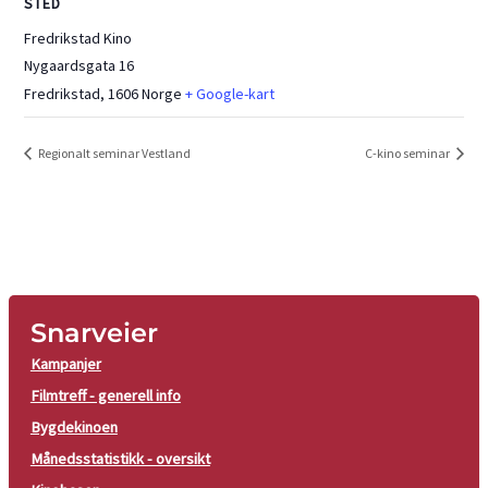
STED
Fredrikstad Kino
Nygaardsgata 16
Fredrikstad
,
1606
Norge
+ Google-kart
Regionalt seminar Vestland
C-kino seminar
Snarveier
Kampanjer
Filmtreff - generell info
Bygdekinoen
Månedsstatistikk - oversikt