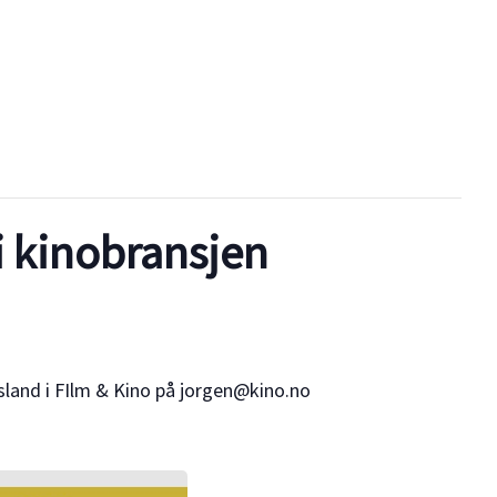
i kinobransjen
land i FIlm & Kino på jorgen@kino.no