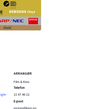
ARRANGØR
Film & Kino
Telefon
ogle-
22 47 46 22
E-post
jorgen@kino.no