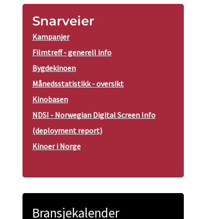
Snarveier
Kampanjer
Filmtreff - generell info
Bygdekinoen
Månedsstatistikk - oversikt
Kinobasen
NDSI - Norwegian Digital Screen Info
(deployment report)
Kinoer i Norge
Bransjekalender