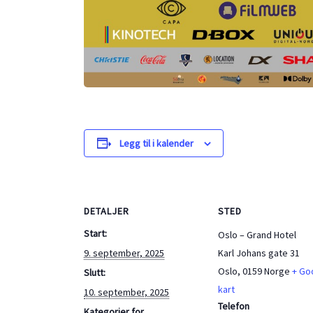
Legg til i kalender
DETALJER
STED
Start:
Oslo – Grand Hotel
9. september, 2025
Karl Johans gate 31
Oslo
,
0159
Norge
+ Go
Slutt:
kart
10. september, 2025
Telefon
Kategorier for