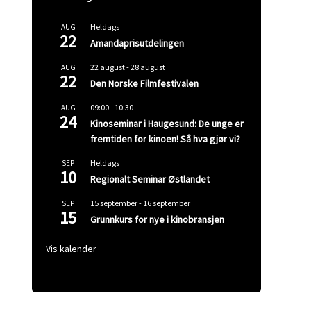
Heldags
AUG
22
Amandaprisutdelingen
22 august
-
28 august
AUG
22
Den Norske Filmfestivalen
09:00
-
10:30
AUG
24
Kinoseminar i Haugesund: De unge er
fremtiden for kinoen! Så hva gjør vi?
Heldags
SEP
10
Regionalt Seminar Østlandet
15 september
-
16 september
SEP
15
Grunnkurs for nye i kinobransjen
Vis kalender