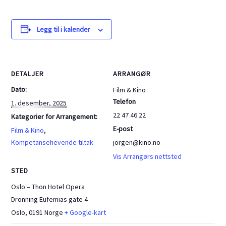
Legg til i kalender
DETALJER
ARRANGØR
Dato:
Film & Kino
Telefon
1. desember, 2025
22 47 46 22
Kategorier for Arrangement:
E-post
Film & Kino
,
Kompetansehevende tiltak
jorgen@kino.no
Vis Arrangørs nettsted
STED
Oslo – Thon Hotel Opera
Dronning Eufemias gate 4
Oslo
,
0191
Norge
+ Google-kart