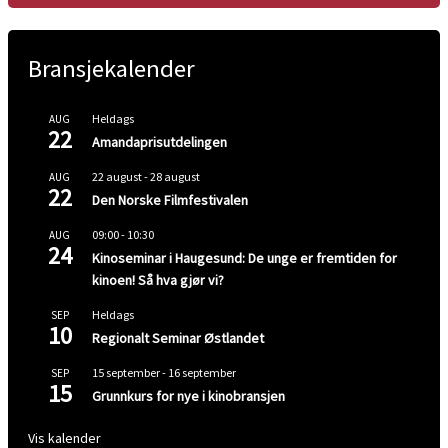
Bransjekalender
Heldags
AUG
22
Amandaprisutdelingen
22 august
-
28 august
AUG
22
Den Norske Filmfestivalen
09:00
-
10:30
AUG
24
Kinoseminar i Haugesund: De unge er fremtiden for
kinoen! Så hva gjør vi?
Heldags
SEP
10
Regionalt Seminar Østlandet
15 september
-
16 september
SEP
15
Grunnkurs for nye i kinobransjen
Vis kalender