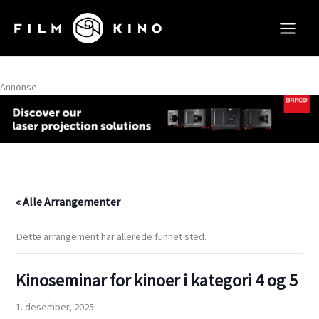
Hopp
rett
til
innholdet
Annonse
« Alle Arrangementer
Dette arrangement har allerede funnet sted.
Kinoseminar for kinoer i kategori 4 og 5
1. desember, 2025