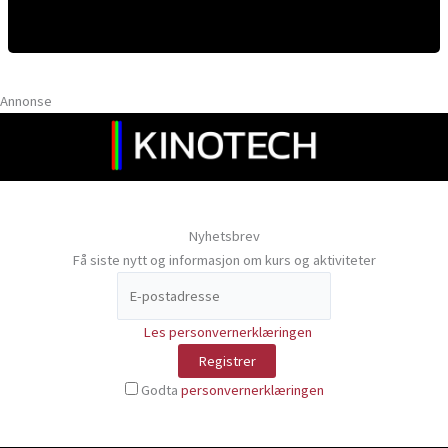
Annonse
Nyhetsbrev
Få siste nytt og informasjon om kurs og aktiviteter
Les personvernerklæringen
Godta
personvernerklæringen