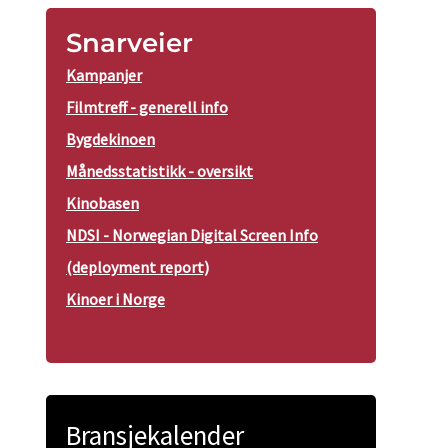
Snarveier
Kampanjer
Filmtreff - generell info
Bygdekinoen
Månedsstatistikk - oversikt
Kinobasen
NDSI - Norwegian Digital Screen Info
(deployment report)
Kinoer i Norge
Bransjekalender