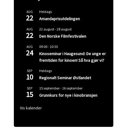
Heldags
AUG
22
Amandaprisutdelingen
22 august
-
28 august
AUG
22
Den Norske Filmfestivalen
09:00
-
10:30
AUG
24
Kinoseminar i Haugesund: De unge er
fremtiden for kinoen! Så hva gjør vi?
Heldags
SEP
10
Regionalt Seminar Østlandet
15 september
-
16 september
SEP
15
Grunnkurs for nye i kinobransjen
Vis kalender