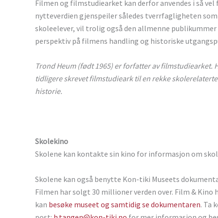
Filmen og filmstudiearket kan derfor anvendes i så vel 
nytteverdien gjenspeiler således tverrfagligheten som 
skoleelever, vil trolig også den allmenne publikummer h
perspektiv på filmens handling og historiske utgangsp
Trond Heum (født 1965) er forfatter av filmstudiearket.
tidligere skrevet filmstudieark til en rekke skolerelater
historie.
Skolekino
Skolene kan kontakte sin kino for informasjon om skole
Skolene kan også benytte Kon-tiki Museets dokumenta
Filmen har solgt 30 millioner verden over. Film & Kino
kan
besøke museet og samtidig se dokumentaren
. Ta 
post:
h.tangen@kon-tiki.no
for mer informasjon og best