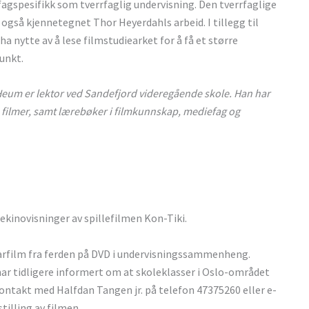
fagspesifikk som tverrfaglig undervisning. Den tverrfaglige
også kjennetegnet Thor Heyerdahls arbeid. I tillegg til
a nytte av å lese filmstudiearket for å få et større
unkt.
 Heum er lektor ved Sandefjord videregående skole. Han har
te filmer, samt lærebøker i filmkunnskap, mediefag og
kinovisninger av spillefilmen Kon-Tiki.
rfilm fra ferden på DVD i undervisningssammenheng.
 har tidligere informert om at skoleklasser i Oslo-området
kontakt med Halfdan Tangen jr. på telefon 47375260 eller e-
illing av filmen.