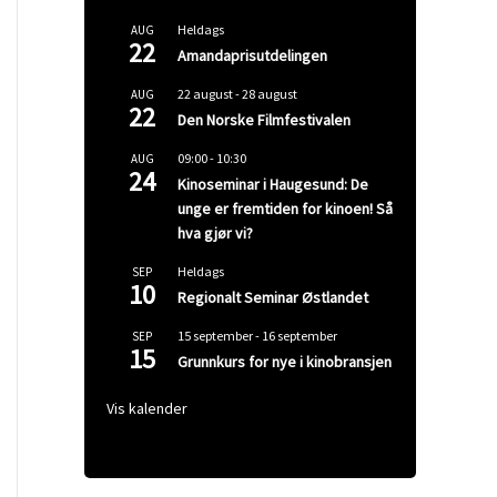
Heldags
AUG
22
Amandaprisutdelingen
22 august
-
28 august
AUG
22
Den Norske Filmfestivalen
09:00
-
10:30
AUG
24
Kinoseminar i Haugesund: De
unge er fremtiden for kinoen! Så
hva gjør vi?
Heldags
SEP
10
Regionalt Seminar Østlandet
15 september
-
16 september
SEP
15
Grunnkurs for nye i kinobransjen
Vis kalender