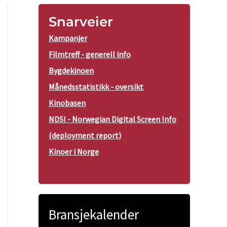
Snarveier
Kampanjer
Filmtreff - generell info
Bygdekinoen
Månedsstatistikk - oversikt
Kinobasen
NDSI - Norwegian Digital Screen Info
(deployment report)
Kinoer i Norge
Bransjekalender