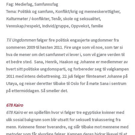
Fag: Mediefag, Samfunnsfag
Tema: Politikk og samfunn, Konflikt/krig og menneskerettigher,
Kulturmøter /-konflikter, Tenår, skole og seksualitet,
Vennskap/respekt, Individ/gruppe, Oppvekst, familie
Til Ungdommen
følger fire politisk engasjerte ungdommer fra
sommeren 2009 til høsten 2011. Fire unge som vil noe, som tør si
hva de mener om det samfunnet vi lever i, som vil gjøre verden til
et bedre sted. Sana, Henrik, Haakon og Johanne er medlemmer av
hvert sitt politiske ungdomsparti, og forbereder seg til valgkampen
2011 med intens debattrening. 22. juli følger filmteamet Johanne på
Utøya, og reiser deretter tilbake til Oslo for å møte Sana i sentrum
på ettermiddagen. Så smeller det.
678 Kairo
678 Kairo
er en spillefilm hvor vi følger tre egyptiske kvinner med
ulik sosial bakgrunn som blir utsatt for seksuell trakassering fra
menn. Kvinnene finner hverandre, og slår tilbake mot mennene med
metoder som får alvorlige følger. Kampen deres bidrar likevel til at