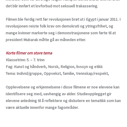
det blir innført et lovforbud mot seksuell trakassering.
Filmen ble ferdig rett før revolusjonen brøt ut i Egypt i januar 2011. I
revolusjonen reiste folk krav om demokrati og ytringsfrihet, og
mange kvinner markerte seg i demonstrasjonene som førte til at
president Mubarak måtte gå av måneden etter.
Korte filmer om store tema
Klassetrinn: 5. – 7. trinn
Fag: Kunst og håndverk, Norsk, Religion, livssyn og etikk
Tema: Individ/gruppe, Oppvekst, familie, Vennskap/respekt,
Opplevelsene og erkjennelsene i disse filmene er noe elevene kan
identifisere seg med, uavhengig av alder. Studieopplegget gir
elevene anledning til å reflektere og diskutere en tematikk som kan
være aktuelle innenfor mange fagområder.