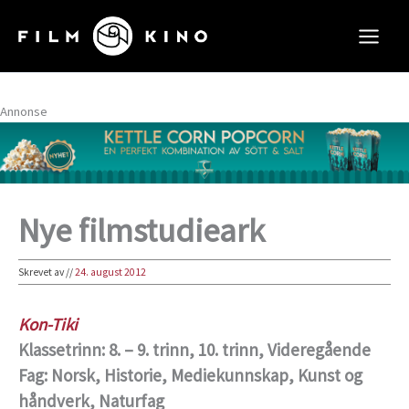
Hopp
rett
til
innholdet
Annonse
Nye filmstudieark
Skrevet av
//
24. august 2012
Kon-Tiki
Klassetrinn: 8. – 9. trinn, 10. trinn, Videregående
Fag: Norsk, Historie, Mediekunnskap, Kunst og
håndverk, Naturfag