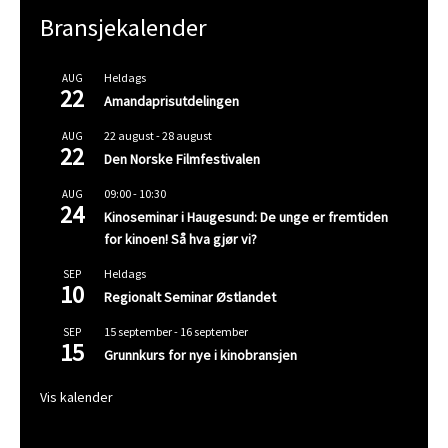
Bransjekalender
Heldags
AUG
22
Amandaprisutdelingen
22 august
-
28 august
AUG
22
Den Norske Filmfestivalen
09:00
-
10:30
AUG
24
Kinoseminar i Haugesund: De unge er fremtiden
for kinoen! Så hva gjør vi?
Heldags
SEP
10
Regionalt Seminar Østlandet
15 september
-
16 september
SEP
15
Grunnkurs for nye i kinobransjen
Vis kalender