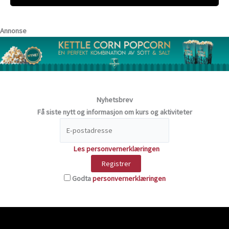
Annonse
Nyhetsbrev
Få siste nytt og informasjon om kurs og aktiviteter
Les personvernerklæringen
Godta
personvernerklæringen