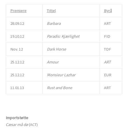
Premiere
Tittel
Byrå
28.09.12
Barbara
ART
19.10.12
Paradis: Kjærlighet
FID
Nov. 12
Dark Horse
TDF
25.12.12
Amour
ART
25.12.12
Monsieur Lazhar
EUR
11.01.13
Rust and Bone
ART
Importstøtte
Cæsar må dø
(ACT)