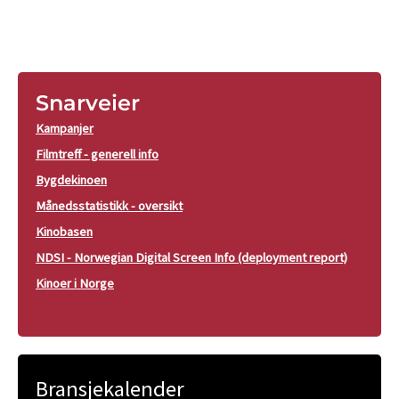
Snarveier
Kampanjer
Filmtreff - generell info
Bygdekinoen
Månedsstatistikk - oversikt
Kinobasen
NDSI - Norwegian Digital Screen Info (deployment report)
Kinoer i Norge
Bransjekalender