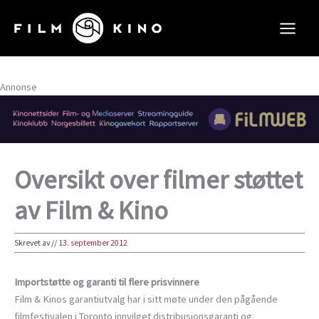
Hopp
rett
til
innholdet
Annonse
Oversikt over filmer støttet
av Film & Kino
Skrevet av
//
13. september 2012
Importstøtte og garanti til flere prisvinnere
Film & Kinos garantiutvalg har i sitt møte under den pågående
filmfestivalen i Toronto innvilget distribusjonsgaranti og