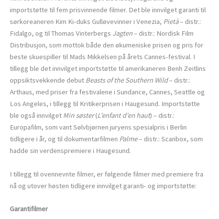
importstøtte til fem prisvinnende filmer. Det ble innvilget garanti til
sørkoreaneren Kim Ki-duks Gulløvevinner i Venezia,
Pietà
– distr.:
Fidalgo, og til Thomas Vinterbergs
Jagten
– distr.: Nordisk Film
Distribusjon, som mottok både den økumeniske prisen og pris for
beste skuespiller til Mads Mikkelsen på årets Cannes-festival. I
tillegg ble det innvilget importstøtte til amerikaneren Benh Zeitlins
oppsiktsvekkende debut
Beasts of the Southern Wild
– distr.:
Arthaus, med priser fra festivalene i Sundance, Cannes, Seattle og
Los Angeles, i tillegg til Kritikerprisen i Haugesund. Importstøtte
ble også innvilget
Min søster
(
L’enfant d’en haut
) – distr.:
Europafilm, som vant Sølvbjørnen juryens spesialpris i Berlin
tidligere i år, og til dokumentarfilmen
Palme
– distr.: Scanbox, som
hadde sin verdenspremiere i Haugesund.
I tillegg til ovennevnte filmer, er følgende filmer med premiere fra
nå og utover høsten tidligere innvilget garanti- og importstøtte:
Garantifilmer