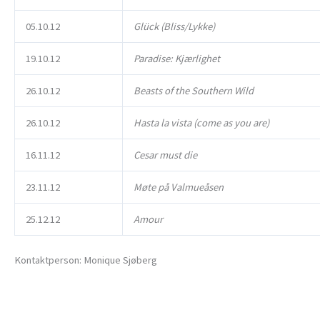
05.10.12
Glück (Bliss/Lykke)
19.10.12
Paradise: Kjærlighet
26.10.12
Beasts of the Southern Wild
26.10.12
Hasta la vista (come as you are)
16.11.12
Cesar must die
23.11.12
Møte på Valmueåsen
25.12.12
Amour
Kontaktperson: Monique Sjøberg