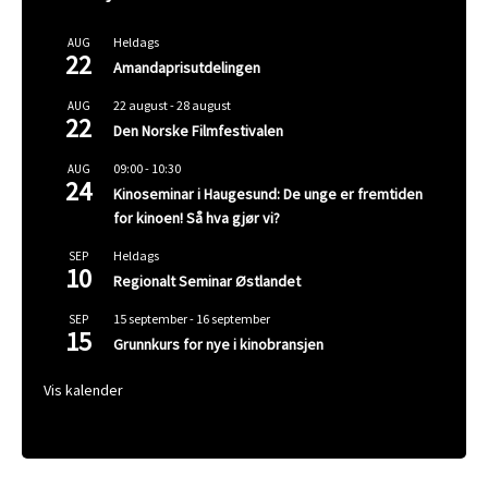
Heldags
AUG
22
Amandaprisutdelingen
22 august
-
28 august
AUG
22
Den Norske Filmfestivalen
09:00
-
10:30
AUG
24
Kinoseminar i Haugesund: De unge er fremtiden
for kinoen! Så hva gjør vi?
Heldags
SEP
10
Regionalt Seminar Østlandet
15 september
-
16 september
SEP
15
Grunnkurs for nye i kinobransjen
Vis kalender