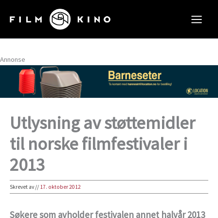
Hopp
rett
til
innholdet
Annonse
Utlysning av støttemidler
til norske filmfestivaler i
2013
Skrevet av
//
17. oktober 2012
Søkere som avholder festivalen annet halvår 2013