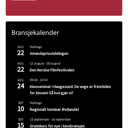
Bransjekalender
Heldags
AUG
22
Amandaprisutdelingen
22 august
-
28 august
AUG
22
Den Norske Filmfestivalen
09:00
-
10:30
AUG
24
Kinoseminar i Haugesund: De unge er fremtiden
for kinoen! Så hva gjør vi?
Heldags
SEP
10
Regionalt Seminar Østlandet
15 september
-
16 september
SEP
15
Grunnkurs for nye i kinobransjen