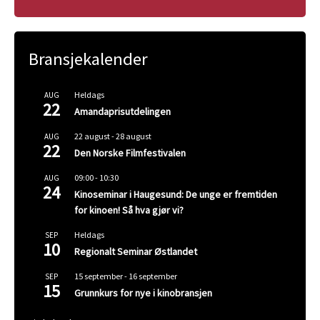
Bransjekalender
Heldags
AUG
22
Amandaprisutdelingen
22 august
-
28 august
AUG
22
Den Norske Filmfestivalen
09:00
-
10:30
AUG
24
Kinoseminar i Haugesund: De unge er fremtiden
for kinoen! Så hva gjør vi?
Heldags
SEP
10
Regionalt Seminar Østlandet
15 september
-
16 september
SEP
15
Grunnkurs for nye i kinobransjen