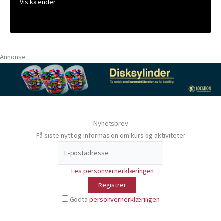
Vis kalender
Annonse
Nyhetsbrev
Få siste nytt og informasjon om kurs og aktiviteter
Les personvernerklæringen
Godta
personvernerklæringen