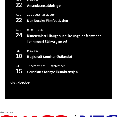
22
Amandaprisutdelingen
22 august
-
28 august
AUG
22
Den Norske Filmfestivalen
09:00
-
10:30
AUG
24
Kinoseminar i Haugesund: De unge er fremtiden
for kinoen! Så hva gjør vi?
Heldags
SEP
10
Regionalt Seminar Østlandet
15 september
-
16 september
SEP
15
Grunnkurs for nye i kinobransjen
Vis kalender
Annonse