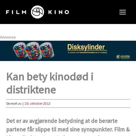
Hopp
rett
til
innholdet
Annonse
Kan bety kinodød i
distriktene
Skrevet av
//
26. oktober 2012
Det er av avgjørende betydning at de berørte
partene får slippe til med sine synspunkter. Film &