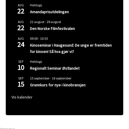
Heldags
AUG
22
Amandaprisutdelingen
22 august
-
28 august
AUG
22
Den Norske Filmfestivalen
09:00
-
10:30
AUG
24
Kinoseminar i Haugesund: De unge er fremtiden
for kinoen! Så hva gjør vi?
Heldags
SEP
10
Regionalt Seminar Østlandet
15 september
-
16 september
SEP
15
Grunnkurs for nye i kinobransjen
Vis kalender