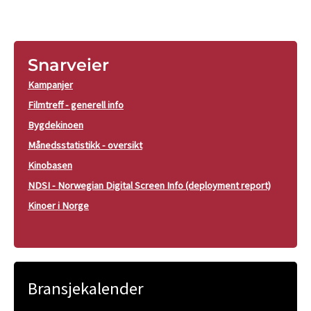
Snarveier
Kampanjer
Filmtreff - generell info
Bygdekinoen
Månedsstatistikk - oversikt
Kinobasen
NDSI - Norwegian Digital Screen Info (deployment report)
Kinoer i Norge
Bransjekalender