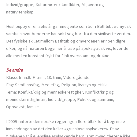
Individ/gruppe, Kulturmøter /-konflikter, Miljøvern og
naturvitenskap
Hushpuppy er en seks år gammel jente som bor i Bathtub, et mytisk
samfunn hvor beboerne har søkt seg bort fra den siviliserte verden.
Det fysiske skillet mellom Bathtub og omverdenen er noen digre
diker, og når naturen begynner å rase på apokalyptisk vis, lever de
alle med en konstant frykt for å bli oversvømt og drukne.
De andre
Klassetrinn:8.-9. trinn, 10. trinn, Videregående
Fag: Samfunnsfag, Mediefag, Religion, livssyn og etikk
Tema: Konflikt/krig og menneskerettigher, Konflikt/krig og
menneskerettigheter, Individ/gruppe, Politikk og samfunn,
Oppvekst, familie
I 2009 innførte den norske regjeringen flere tiltak for å begrense
innvandringen av det den kaller «grunnløse asylsøkere». Et av
tiltakene var å gi enslige asylsøkende barn, som myndighetene ikke