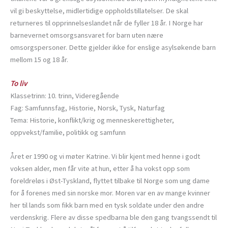
vil gi beskyttelse, midlertidige oppholdstillatelser. De skal
returneres til opprinnelseslandet når de fyller 18 år. I Norge har
barnevernet omsorgsansvaret for barn uten nære
omsorgspersoner. Dette gjelder ikke for enslige asylsøkende barn
mellom 15 og 18 år.
To liv
Klassetrinn: 10. trinn, Videregående
Fag: Samfunnsfag, Historie, Norsk, Tysk, Naturfag
Tema: Historie, konflikt/krig og menneskerettigheter,
oppvekst/familie, politikk og samfunn
Året er 1990 og vi møter Katrine. Vi blir kjent med henne i godt
voksen alder, men får vite at hun, etter å ha vokst opp som
foreldreløs i Øst-Tyskland, flyttet tilbake til Norge som ung dame
for å forenes med sin norske mor. Moren var en av mange kvinner
her til lands som fikk barn med en tysk soldate under den andre
verdenskrig. Flere av disse spedbarna ble den gang tvangssendt til