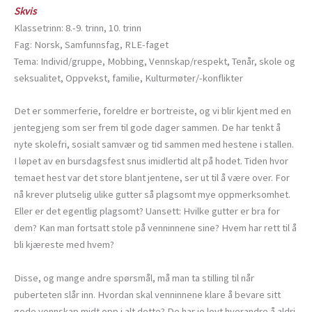
Skvis
Klassetrinn: 8.-9. trinn, 10. trinn
Fag: Norsk, Samfunnsfag, RLE-faget
Tema: Individ/gruppe, Mobbing, Vennskap/respekt, Tenår, skole og
seksualitet, Oppvekst, familie, Kulturmøter/-konflikter
Det er sommerferie, foreldre er bortreiste, og vi blir kjent med en
jentegjeng som ser frem til gode dager sammen. De har tenkt å
nyte skolefri, sosialt samvær og tid sammen med hestene i stallen.
I løpet av en bursdagsfest snus imidlertid alt på hodet. Tiden hvor
temaet hest var det store blant jentene, ser ut til å være over. For
nå krever plutselig ulike gutter så plagsomt mye oppmerksomhet.
Eller er det egentlig plagsomt? Uansett: Hvilke gutter er bra for
dem? Kan man fortsatt stole på venninnene sine? Hvem har rett til å
bli kjæreste med hvem?
Disse, og mange andre spørsmål, må man ta stilling til når
puberteten slår inn. Hvordan skal venninnene klare å bevare sitt
gode vennskap midt opp i alt dette? De har jo lovt hverandre å aldri