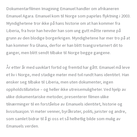
Dokumentarfilmen Imagining Emanuel handler om afrikaneren
Emanuel Agara. Emanuel kom til Norge som papirløs flyktning i 2003.
Myndighetene tror ikke på hans historie om at han kommer fra
Liberia, fra hvor han hevder han som ung gutt måtte rømme på
grunn av den blodige borgerkrigen. Myndighetene har mer tro på at
han kommer fra Ghana, derfor er han blitt tvangsreturnert dit to
ganger, men blitt sendt tilbake til Norge begge gangene.
År etter år med uavklart fortid og fremtid har gått. Emanuel må leve
et liv i Norge, med stadige møter med tvil rundt hans identitet. Han
ønsker seg tilbake til Liberia, men uten dokumenter, ingen
oppholdstillatelse – og heller ikke utreisemuligheter. Ved hjelp av
ulike dokumentariske metoder, presenterer filmen ulike
tilnærminger til en forståelse av Emanuels identitet, historie og
livssituasjon. Vi møter venner, byråkrater, politi, jurister og andre,
som samlet bidrar til å gi oss et så helhetlig bilde som mulig av
Emanuels verden.