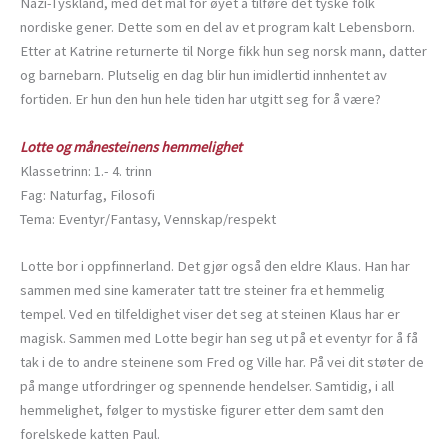
Nazi-Tyskland, med det mål for øyet å tilføre det tyske folk
nordiske gener. Dette som en del av et program kalt Lebensborn.
Etter at Katrine returnerte til Norge fikk hun seg norsk mann, datter
og barnebarn. Plutselig en dag blir hun imidlertid innhentet av
fortiden. Er hun den hun hele tiden har utgitt seg for å være?
Lotte og månesteinens hemmelighet
Klassetrinn: 1.- 4. trinn
Fag: Naturfag, Filosofi
Tema: Eventyr/Fantasy, Vennskap/respekt
Lotte bor i oppfinnerland. Det gjør også den eldre Klaus. Han har
sammen med sine kamerater tatt tre steiner fra et hemmelig
tempel. Ved en tilfeldighet viser det seg at steinen Klaus har er
magisk. Sammen med Lotte begir han seg ut på et eventyr for å få
tak i de to andre steinene som Fred og Ville har. På vei dit støter de
på mange utfordringer og spennende hendelser. Samtidig, i all
hemmelighet, følger to mystiske figurer etter dem samt den
forelskede katten Paul.