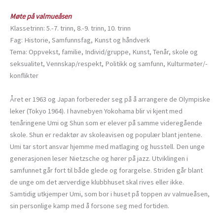
Møte på valmueåsen
Klassetrinn: 5.-7. trinn, 8.-9. trinn, 10. trinn
Fag: Historie, Samfunnsfag, Kunst og håndverk
Tema: Oppvekst, familie, Individ/gruppe, Kunst, Tenår, skole og
seksualitet, Vennskap/respekt, Politikk og samfunn, Kulturmøter/-
konflikter
Året er 1963 og Japan forbereder seg på å arrangere de Olympiske
leker (Tokyo 1964). I havnebyen Yokohama blir vi kjent med
tenåringene Umi og Shun som er elever på samme videregående
skole. Shun er redaktør av skoleavisen og populær blant jentene.
Umi tar stort ansvar hjemme med matlaging og husstell. Den unge
generasjonen leser Nietzsche og hører på jazz. Utviklingen i
samfunnet går fort til både glede og forargelse. Striden går blant
de unge om det ærverdige klubbhuset skal rives eller ikke.
Samtidig utkjemper Umi, som bor i huset på toppen av valmueåsen,
sin personlige kamp med å forsone seg med fortiden.