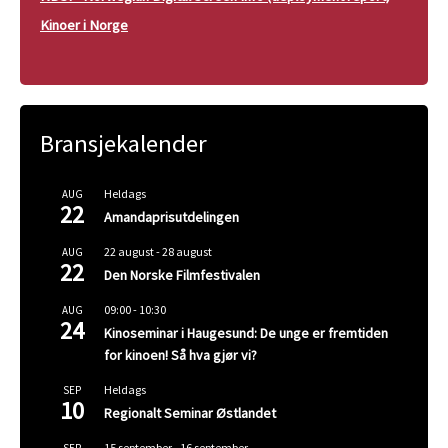
Kinoer i Norge
Bransjekalender
Heldags
AUG
22
Amandaprisutdelingen
22 august
-
28 august
AUG
22
Den Norske Filmfestivalen
09:00
-
10:30
AUG
24
Kinoseminar i Haugesund: De unge er fremtiden
for kinoen! Så hva gjør vi?
Heldags
SEP
10
Regionalt Seminar Østlandet
15 september
-
16 september