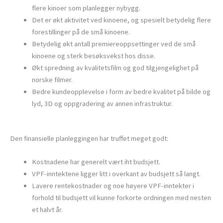
flere kinoer som planlegger nybygg.
Det er økt aktivitet ved kinoene, og spesielt betydelig flere
forestillinger på de små kinoene.
Betydelig økt antall premiereoppsettinger ved de små
kinoene og sterk besøksvekst hos disse.
Økt spredning av kvalitetsfilm og god tilgjengelighet på
norske filmer.
Bedre kundeopplevelse i form av bedre kvalitet på bilde og
lyd, 3D og oppgradering av annen infrastruktur.
Den finansielle planleggingen har truffet meget godt:
Kostnadene har generelt vært iht budsjett.
VPF-inntektene ligger litt i overkant av budsjett så langt.
Lavere rentekostnader og noe høyere VPF-inntekter i
forhold til budsjett vil kunne forkorte ordningen med nesten
et halvt år.