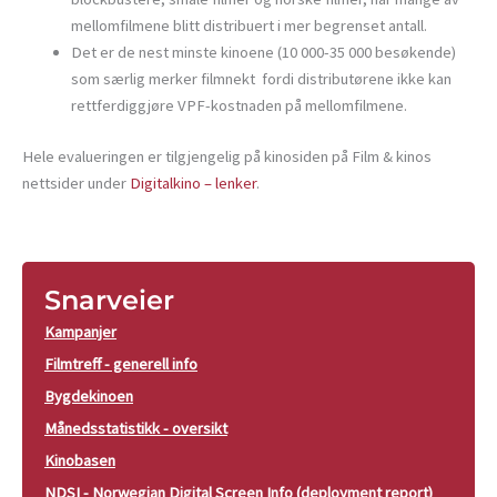
mellomfilmene blitt distribuert i mer begrenset antall.
Det er de nest minste kinoene (10 000-35 000 besøkende)
som særlig merker filmnekt fordi distributørene ikke kan
rettferdiggjøre VPF-kostnaden på mellomfilmene.
Hele evalueringen er tilgjengelig på kinosiden på Film & kinos
nettsider under
Digitalkino – lenker
.
Snarveier
Kampanjer
Filmtreff - generell info
Bygdekinoen
Månedsstatistikk - oversikt
Kinobasen
NDSI - Norwegian Digital Screen Info (deployment report)