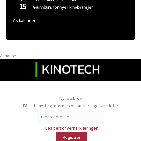
SEP
15
Grunnkurs for nye i kinobransjen
Vis kalender
Annonse
Nyhetsbrev
Få siste nytt og informasjon om kurs og aktiviteter
Les personvernerklæringen