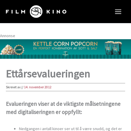
Hopp
rett
til
innholdet
Annonse
Ettårsevalueringen
Skrevet av
//
14. november 2012
Evalueringen viser at de viktigste målsetningene
med digitaliseringen er oppfyllt:
Nedgangen i antall kinoer ser ut til å være snudd, og det er