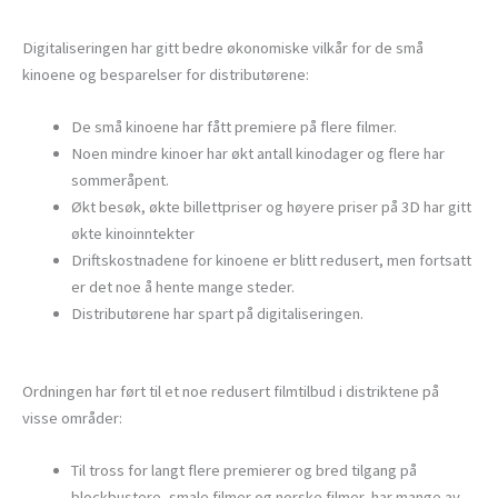
Digitaliseringen har gitt bedre økonomiske vilkår for de små
kinoene og besparelser for distributørene:
De små kinoene har fått premiere på flere filmer.
Noen mindre kinoer har økt antall kinodager og flere har
sommeråpent.
Økt besøk, økte billettpriser og høyere priser på 3D har gitt
økte kinoinntekter
Driftskostnadene for kinoene er blitt redusert, men fortsatt
er det noe å hente mange steder.
Distributørene har spart på digitaliseringen.
Ordningen har ført til et noe redusert filmtilbud i distriktene på
visse områder:
Til tross for langt flere premierer og bred tilgang på
blockbustere, smale filmer og norske filmer, har mange av