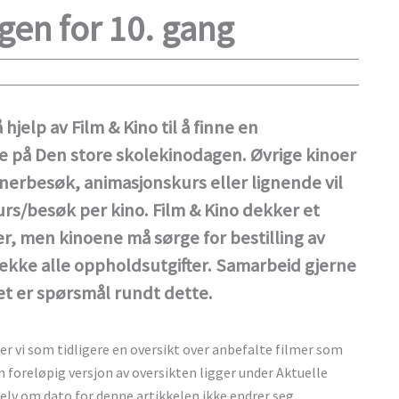
gen for 10. gang
hjelp av Film & Kino til å finne en
 på Den store skolekinodagen. Øvrige kinoer
tnerbesøk, animasjonskurs eller lignende vil
urs/besøk per kino. Film & Kino dekker et
er, men kinoene må sørge for bestilling av
kke alle oppholdsutgifter. Samarbeid gjerne
t er spørsmål rundt dette.
er vi som tidligere en oversikt over anbefalte filmer som
En foreløpig versjon av oversikten ligger under Aktuelle
elv om dato for denne artikkelen ikke endrer seg.