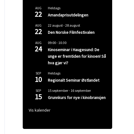
Heldags
AUG
22
Amandaprisutdelingen
22 august
-
28 august
AUG
22
Den Norske Filmfestivalen
09:00
-
10:30
AUG
24
Kinoseminar i Haugesund: De
unge er fremtiden for kinoen! Så
hva gjør vi?
Heldags
SEP
10
Regionalt Seminar Østlandet
15 september
-
16 september
SEP
15
Grunnkurs for nye i kinobransjen
Vis kalender