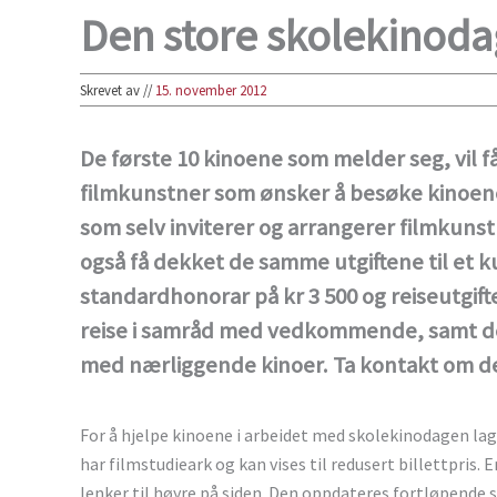
Den store skolekinoda
Skrevet av
//
15. november 2012
De første 10 kinoene som melder seg, vil få 
filmkunstner som ønsker å besøke kinoene
som selv inviterer og arrangerer filmkuns
også få dekket de samme utgiftene til et k
standardhonorar på kr 3 500 og reiseutgift
reise i samråd med vedkommende, samt de
med nærliggende kinoer. Ta kontakt om de
For å hjelpe kinoene i arbeidet med skolekinodagen lag
har filmstudieark og kan vises til redusert billettpris. 
lenker til høyre på siden. Den oppdateres fortløpende s