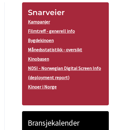
Snarveier
Kampanjer
Filmtreff - generell info
Bygdekinoen
Månedsstatistikk - oversikt
Kinobasen
NDSI - Norwegian Digital Screen Info
(deployment report)
Kinoer i Norge
Bransjekalender