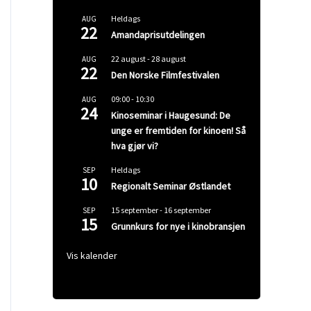
Heldags
AUG
22
Amandaprisutdelingen
22 august
-
28 august
AUG
22
Den Norske Filmfestivalen
09:00
-
10:30
AUG
24
Kinoseminar i Haugesund: De
unge er fremtiden for kinoen! Så
hva gjør vi?
Heldags
SEP
10
Regionalt Seminar Østlandet
15 september
-
16 september
SEP
15
Grunnkurs for nye i kinobransjen
Vis kalender