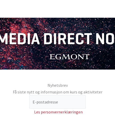
Nyhetsbrev
Få siste nytt og informasjon om kurs og aktiviteter
Les personvernerklæringen