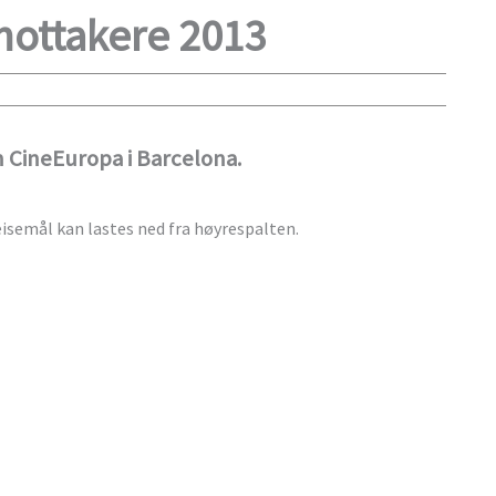
mottakere 2013
n CineEuropa i Barcelona.
isemål kan lastes ned fra høyrespalten.