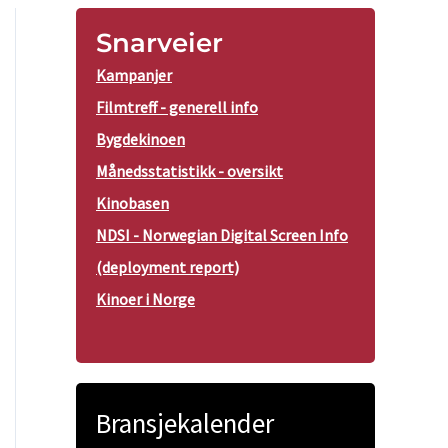
Snarveier
Kampanjer
Filmtreff - generell info
Bygdekinoen
Månedsstatistikk - oversikt
Kinobasen
NDSI - Norwegian Digital Screen Info
(deployment report)
Kinoer i Norge
Bransjekalender