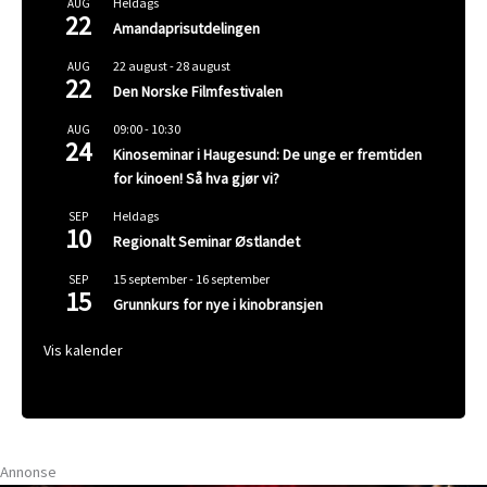
Heldags
AUG
22
Amandaprisutdelingen
22 august
-
28 august
AUG
22
Den Norske Filmfestivalen
09:00
-
10:30
AUG
24
Kinoseminar i Haugesund: De unge er fremtiden
for kinoen! Så hva gjør vi?
Heldags
SEP
10
Regionalt Seminar Østlandet
15 september
-
16 september
SEP
15
Grunnkurs for nye i kinobransjen
Vis kalender
Annonse