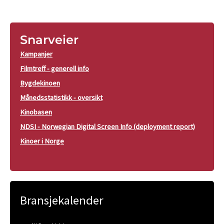
Snarveier
Kampanjer
Filmtreff - generell info
Bygdekinoen
Månedsstatistikk - oversikt
Kinobasen
NDSI - Norwegian Digital Screen Info (deployment report)
Kinoer i Norge
Bransjekalender