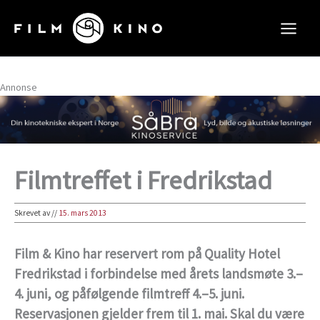
Hopp
rett
til
innholdet
Annonse
Filmtreffet i Fredrikstad
Skrevet av
//
15. mars 2013
Film & Kino har reservert rom på Quality Hotel
Fredrikstad i forbindelse med årets landsmøte 3.–
4. juni, og påfølgende filmtreff 4.–5. juni.
Reservasjonen gjelder frem til 1. mai. Skal du være