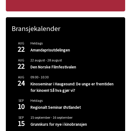
Bransjekalender
Heldags
AUG
22
Amandaprisutdelingen
22 august
-
28 august
AUG
22
Den Norske Filmfestivalen
09:00
-
10:30
AUG
24
Kinoseminar i Haugesund: De unge er fremtiden
for kinoen! Så hva gjør vi?
Heldags
SEP
10
Regionalt Seminar Østlandet
15 september
-
16 september
SEP
15
Grunnkurs for nye i kinobransjen