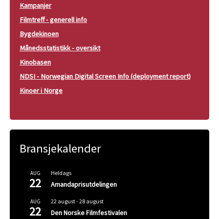
Kampanjer
Filmtreff - generell info
Bygdekinoen
Månedsstatistikk - oversikt
Kinobasen
NDSI - Norwegian Digital Screen Info (deployment report)
Kinoer i Norge
Bransjekalender
Heldags
AUG
22
Amandaprisutdelingen
22 august
-
28 august
AUG
22
Den Norske Filmfestivalen