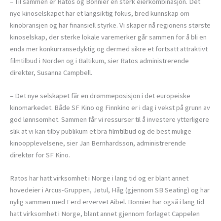
– Til sammen er Ratos og Bonnier en sterk eierkombinasjon. Det
nye kinoselskapet har et langsiktig fokus, bred kunnskap om
kinobransjen og har finansiell styrke. Vi skaper nå regionens største
kinoselskap, der sterke lokale varemerker går sammen for å bli en
enda mer konkurransedyktig og dermed sikre et fortsatt attraktivt
filmtilbud i Norden og i Baltikum, sier Ratos administrerende
direktør, Susanna Campbell.
– Det nye selskapet får en drømmeposisjon i det europeiske
kinomarkedet. Både SF Kino og Finnkino er i dag i vekst på grunn av
god lønnsomhet. Sammen får vi ressurser til å investere ytterligere
slik at vi kan tilby publikum et bra filmtilbud og de best mulige
kinoopplevelsene, sier Jan Bernhardsson, administrerende
direktør for SF Kino.
Ratos har hatt virksomhet i Norge i lang tid og er blant annet
hovedeier i Arcus-Gruppen, Jøtul, Håg (gjennom SB Seating) og har
nylig sammen med Ferd ervervet Aibel. Bonnier har også i lang tid
hatt virksomhet i Norge, blant annet gjennom forlaget Cappelen