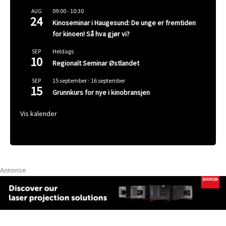
09:00
-
10:30
AUG
24
Kinoseminar i Haugesund: De unge er fremtiden
for kinoen! Så hva gjør vi?
Heldags
SEP
10
Regionalt Seminar Østlandet
15 september
-
16 september
SEP
15
Grunnkurs for nye i kinobransjen
Vis kalender
Annonse