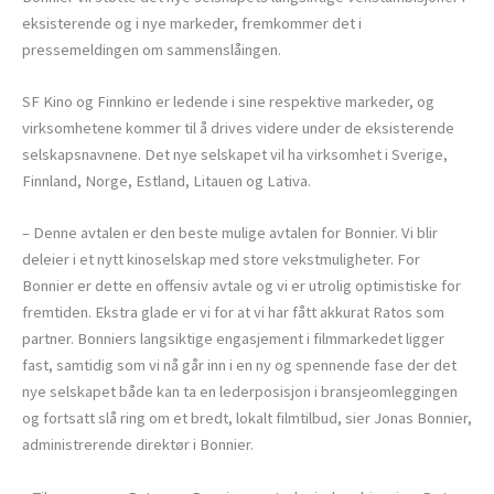
eksisterende og i nye markeder, fremkommer det i
pressemeldingen om sammenslåingen.
SF Kino og Finnkino er ledende i sine respektive markeder, og
virksomhetene kommer til å drives videre under de eksisterende
selskapsnavnene. Det nye selskapet vil ha virksomhet i Sverige,
Finnland, Norge, Estland, Litauen og Lativa.
– Denne avtalen er den beste mulige avtalen for Bonnier. Vi blir
deleier i et nytt kinoselskap med store vekstmuligheter. For
Bonnier er dette en offensiv avtale og vi er utrolig optimistiske for
fremtiden. Ekstra glade er vi for at vi har fått akkurat Ratos som
partner. Bonniers langsiktige engasjement i filmmarkedet ligger
fast, samtidig som vi nå går inn i en ny og spennende fase der det
nye selskapet både kan ta en lederposisjon i bransjeomleggingen
og fortsatt slå ring om et bredt, lokalt filmtilbud, sier Jonas Bonnier,
administrerende direktør i Bonnier.