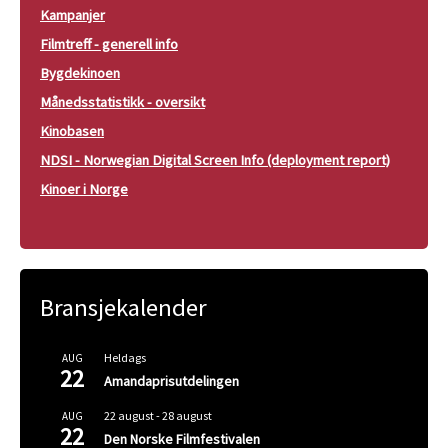
Kampanjer
Filmtreff - generell info
Bygdekinoen
Månedsstatistikk - oversikt
Kinobasen
NDSI - Norwegian Digital Screen Info (deployment report)
Kinoer i Norge
Bransjekalender
Heldags
AUG
22
Amandaprisutdelingen
22 august
-
28 august
AUG
22
Den Norske Filmfestivalen