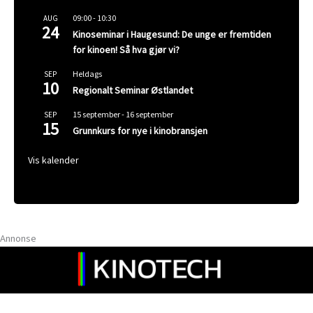
09:00
-
10:30
AUG
24
Kinoseminar i Haugesund: De unge er fremtiden
for kinoen! Så hva gjør vi?
Heldags
SEP
10
Regionalt Seminar Østlandet
15 september
-
16 september
SEP
15
Grunnkurs for nye i kinobransjen
Vis kalender
Annonse