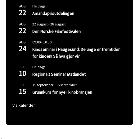
Heldags
AUG
22
Amandaprisutdelingen
22 august
-
28 august
AUG
22
Den Norske Filmfestivalen
09:00
-
10:30
AUG
24
Kinoseminar i Haugesund: De unge er fremtiden
for kinoen! Så hva gjør vi?
Heldags
SEP
10
Regionalt Seminar Østlandet
15 september
-
16 september
SEP
15
Grunnkurs for nye i kinobransjen
Vis kalender