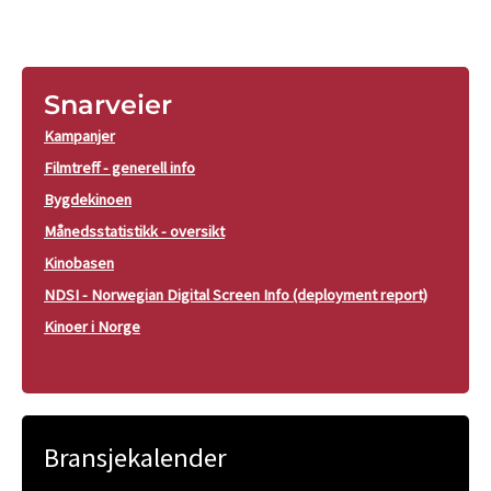
Snarveier
Kampanjer
Filmtreff - generell info
Bygdekinoen
Månedsstatistikk - oversikt
Kinobasen
NDSI - Norwegian Digital Screen Info (deployment report)
Kinoer i Norge
Bransjekalender