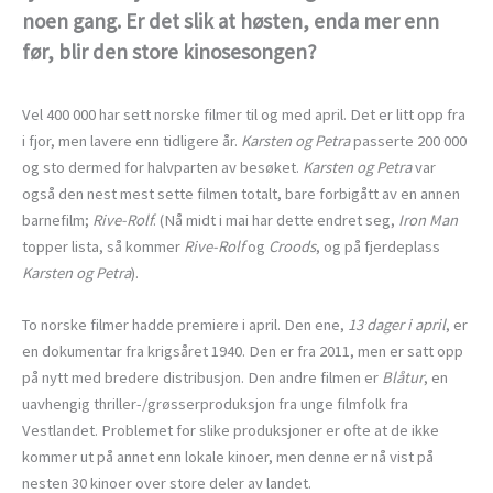
noen gang. Er det slik at høsten, enda mer enn
før, blir den store kinosesongen?
Vel 400 000 har sett norske filmer til og med april. Det er litt opp fra
i fjor, men lavere enn tidligere år.
Karsten og Petra
passerte 200 000
og sto dermed for halvparten av besøket.
Karsten og Petra
var
også den nest mest sette filmen totalt, bare forbigått av en annen
barnefilm;
Rive-Rolf
. (Nå midt i mai har dette endret seg,
Iron Man
topper lista, så kommer
Rive-Rolf
og
Croods
, og på fjerdeplass
Karsten og Petra
).
To norske filmer hadde premiere i april. Den ene,
13 dager i april
, er
en dokumentar fra krigsåret 1940. Den er fra 2011, men er satt opp
på nytt med bredere distribusjon. Den andre filmen er
Blåtur
, en
uavhengig thriller-/grøsserproduksjon fra unge filmfolk fra
Vestlandet. Problemet for slike produksjoner er ofte at de ikke
kommer ut på annet enn lokale kinoer, men denne er nå vist på
nesten 30 kinoer over store deler av landet.