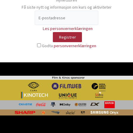
Få siste nytt og informasjon om kurs og aktiviteter
Les personvernerklæringen
Godta
personvernerklæringen