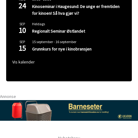
24
Kinoseminar i Haugesund: De unge er fremtiden
for kinoen! Så hva gjør vi?
Heldags
SEP
10
Regionalt Seminar Østlandet
15 september
-
16 september
SEP
15
Grunnkurs for nye i kinobransjen
Vis kalender
Annonse
Nyhetsbrev