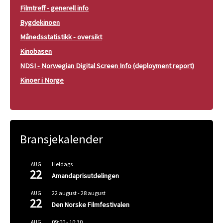
Filmtreff - generell info
Bygdekinoen
Månedsstatistikk - oversikt
Kinobasen
NDSI - Norwegian Digital Screen Info (deployment report)
Kinoer i Norge
Bransjekalender
Heldags
AUG
22
Amandaprisutdelingen
22 august
-
28 august
AUG
22
Den Norske Filmfestivalen
09:00
-
10:30
AUG