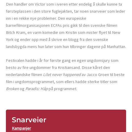
Den handler om Victor som i iveren etter endelig å skulle kunne ta
førsteplassen i den store fuglejakten, tar noen snarveier som leder
inn i en rekke nye problemer. Den europeiske
barnefilmorganisasjonen ECFAs pris gikk til den svenske filmen
Bitch Kram, en varm komedie om Kristin som mister flyet til New
York og ender opp med å skrive en blogg fra den svenske
landsbygda mens hun later som hun tilbringer dagene på Manhattan.
Festivalen hadde i år for første gang en egen ungdomsjury som
besto av fire ungdommer fra Kristiansand. Disse kåret den
nederlandske filmen
Lilet never happened
av Jacco Groen til beste
film i ungdomsprogrammet, som ellers hadde sterke titler som
Broken
og
Paradis: Håp
på programmet.
Snarveier
Kampanjer