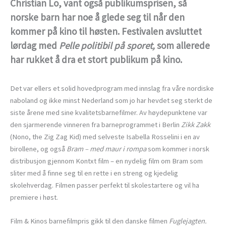
Christian Lo, vant også publikumsprisen, så
norske barn har noe å glede seg til når den
kommer på kino til høsten. Festivalen avsluttet
lørdag med
Pelle politibil på sporet,
som allerede
har rukket å dra et stort publikum på kino.
Det var ellers et solid hovedprogram med innslag fra våre nordiske
naboland og ikke minst Nederland som jo har hevdet seg sterkt de
siste årene med sine kvalitetsbarnefilmer. Av høydepunktene var
den sjarmerende vinneren fra barneprogrammet i Berlin
Zikk Zakk
(Nono, the Zig Zag Kid) med selveste Isabella Rosselini i en av
birollene, og også
Bram – med maur i rompa
som kommer i norsk
distribusjon gjennom Kontxt film – en nydelig film om Bram som
sliter med å finne seg til en rette i en streng og kjedelig
skolehverdag. Filmen passer perfekt til skolestartere og vil ha
premiere i høst.
Film & Kinos barnefilmpris gikk til den danske filmen
Fuglejagten.