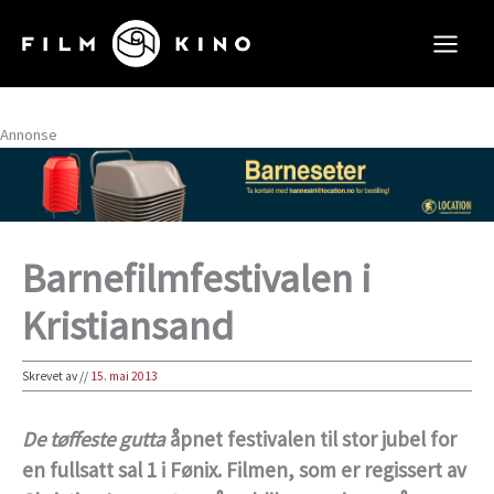
Hopp
rett
til
innholdet
Annonse
Barnefilmfestivalen i
Kristiansand
Skrevet av
//
15. mai 2013
De tøffeste gutta
åpnet festivalen til stor jubel for
en fullsatt sal 1 i Fønix. Filmen, som er regissert av