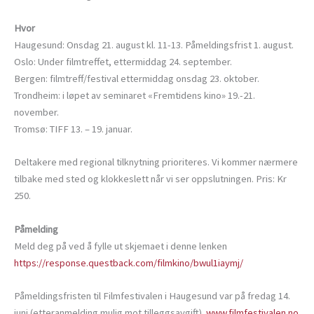
Hvor
Haugesund: Onsdag 21. august kl. 11-13. Påmeldingsfrist 1. august.
Oslo: Under filmtreffet, ettermiddag 24. september.
Bergen: filmtreff/festival ettermiddag onsdag 23. oktober.
Trondheim: i løpet av seminaret «Fremtidens kino» 19.-21.
november.
Tromsø: TIFF 13. – 19. januar.
Deltakere med regional tilknytning prioriteres. Vi kommer nærmere
tilbake med sted og klokkeslett når vi ser oppslutningen. Pris: Kr
250.
Påmelding
Meld deg på ved å fylle ut skjemaet i denne lenken
https://response.questback.com/filmkino/bwul1iaymj/
Påmeldingsfristen til Filmfestivalen i Haugesund var på fredag 14.
juni (etteranmelding mulig mot tilleggsavgift).
www.filmfestivalen.no