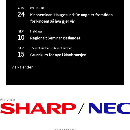
09:00
-
10:30
AUG
24
Kinoseminar i Haugesund: De unge er fremtiden
for kinoen! Så hva gjør vi?
Heldags
SEP
10
Regionalt Seminar Østlandet
15 september
-
16 september
SEP
15
Grunnkurs for nye i kinobransjen
Vis kalender
Annonse