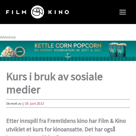
Hopp
rett
til
innholdet
Annonse
Kurs i bruk av sosiale
medier
Skrevet av
//
19. juni 2013
Etter innspill fra Fremtidens kino har Film & Kino
utviklet et kurs for kinoansatte. Det har også