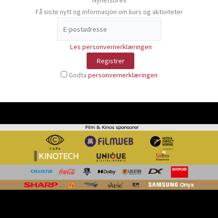
Nyhetsbrev
Få siste nytt og informasjon om kurs og aktiviteter
Les personvernerklæringen
Godta
personvernerklæringen