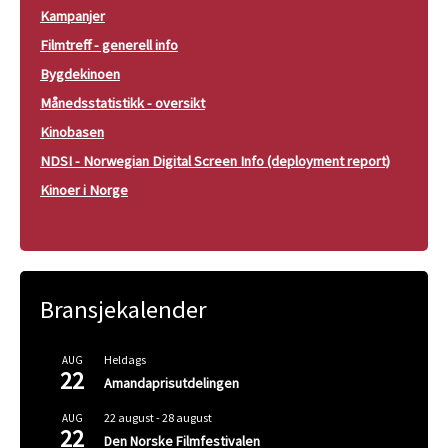
Kampanjer
Filmtreff - generell info
Bygdekinoen
Månedsstatistikk - oversikt
Kinobasen
NDSI - Norwegian Digital Screen Info (deployment report)
Kinoer i Norge
Bransjekalender
Heldags
AUG
22
Amandaprisutdelingen
22 august
-
28 august
AUG
22
Den Norske Filmfestivalen