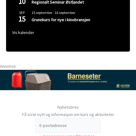
10
Regionalt Seminar Østlandet
15 september
-
16 september
SEP
15
Grunnkurs for nye i kinobransjen
Vis kalender
Annonse
Nyhetsbrev
Få siste nytt og informasjon om kurs og aktiviteter