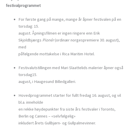
festivalprogrammet
For første gang på mange, mange år åpner festivalen på en
torsdag: 15.
august. Åpningsfilmen er ingen ringere enn Erik
Skjoldbjærgs
Pionér
(ordinær norgespremiere 30. august),
med
påfølgende mottakelse i Rica Maritim Hotel.
Festivalutstillingen med Mari Slaattelids malerier åpner også
torsdag15.
august, i Haugesund Billedgalleri.
Hovedprogrammet starter for fullt fredag 16. august, og vil
bl.a. inneholde
en rekke høydepunkter fra siste års festivaler i Toronto,
Berlin og Cannes – «selvfølgelig»
inkludert årets Gullbjørn- og Gullpalmevinner.