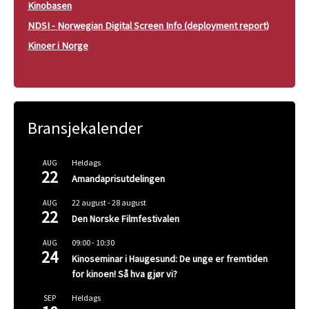
Kinobasen
NDSI - Norwegian Digital Screen Info (deployment report)
Kinoer i Norge
Bransjekalender
Heldags
AUG
22
Amandaprisutdelingen
22 august
-
28 august
AUG
22
Den Norske Filmfestivalen
09:00
-
10:30
AUG
24
Kinoseminar i Haugesund: De unge er fremtiden
for kinoen! Så hva gjør vi?
Heldags
SEP