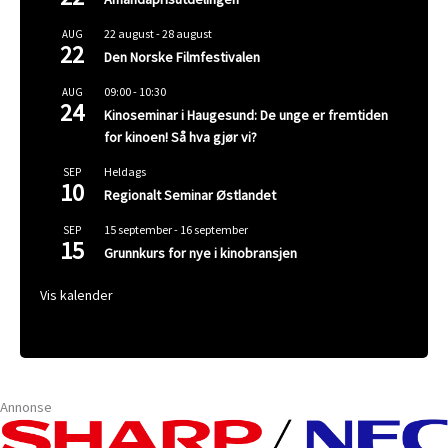
22 august
-
28 august
AUG
22
Den Norske Filmfestivalen
09:00
-
10:30
AUG
24
Kinoseminar i Haugesund: De unge er fremtiden
for kinoen! Så hva gjør vi?
Heldags
SEP
10
Regionalt Seminar Østlandet
15 september
-
16 september
SEP
15
Grunnkurs for nye i kinobransjen
Vis kalender
Annonse