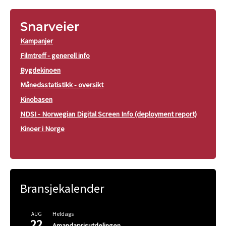
Snarveier
Kampanjer
Filmtreff - generell info
Bygdekinoen
Månedsstatistikk - oversikt
Kinobasen
NDSI - Norwegian Digital Screen Info (deployment report)
Kinoer i Norge
Bransjekalender
Heldags
AUG
22
Amandaprisutdelingen