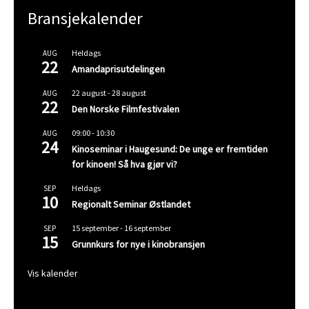
Bransjekalender
Heldags
AUG
22
Amandaprisutdelingen
22 august
-
28 august
AUG
22
Den Norske Filmfestivalen
09:00
-
10:30
AUG
24
Kinoseminar i Haugesund: De unge er fremtiden
for kinoen! Så hva gjør vi?
Heldags
SEP
10
Regionalt Seminar Østlandet
15 september
-
16 september
SEP
15
Grunnkurs for nye i kinobransjen
Vis kalender