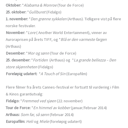
Oktober:
*
Alabama & Monroe
(Tour de Force)
25. oktober:
*
Gullburet
(Fidalgo)
1. november:
*
Den grønne sykkelen
(Arthaus). Tidligere vist på flere
norske festivaler.
November:
*
Lore
( Another World Entertainment), vinner av
Auroraprisen på årets TIFF, og *
Blå er den varmeste fargen
(Arthaus)
Desember:
*
Mor og sønn
(Tour de Force)
25. desember:
*
Fortiden
(Arthaus) og *
La grande bellezza – Den
store skjønnheten
(Fidalgo)
Foreløpig udatert:
*
A Touch of Sin
(Europafilm)
Flere filmer fra årets Cannes-festival er fortsatt til vurdering i Film
& Kinos garantiutvalg:
Fidalgo:
*
Fremmed ved sjøen
(22. november)
Tour de Force:
*
En himmel av kobber
(januar/februar 2014)
Arthaus:
Som far, så sønn
(februar 2014)
Europafilm:
Heli
og
Miele
(foreløpig udatert)