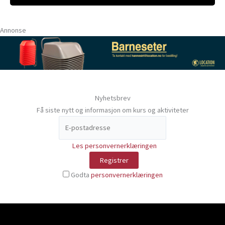
Annonse
Nyhetsbrev
Få siste nytt og informasjon om kurs og aktiviteter
Les personvernerklæringen
Godta
personvernerklæringen