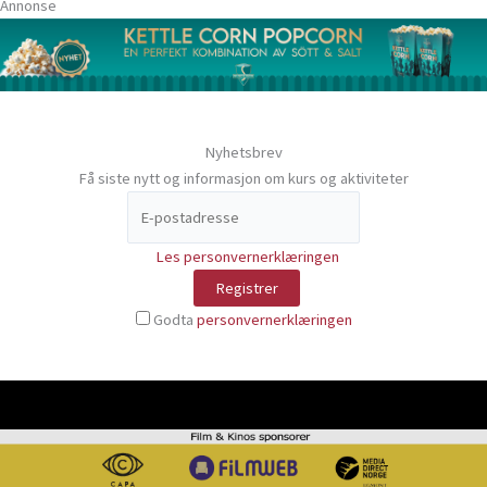
Annonse
Nyhetsbrev
Få siste nytt og informasjon om kurs og aktiviteter
Les personvernerklæringen
Godta
personvernerklæringen