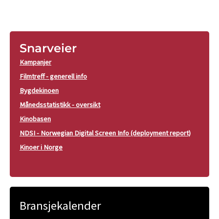
Snarveier
Kampanjer
Filmtreff - generell info
Bygdekinoen
Månedsstatistikk - oversikt
Kinobasen
NDSI - Norwegian Digital Screen Info (deployment report)
Kinoer i Norge
Bransjekalender