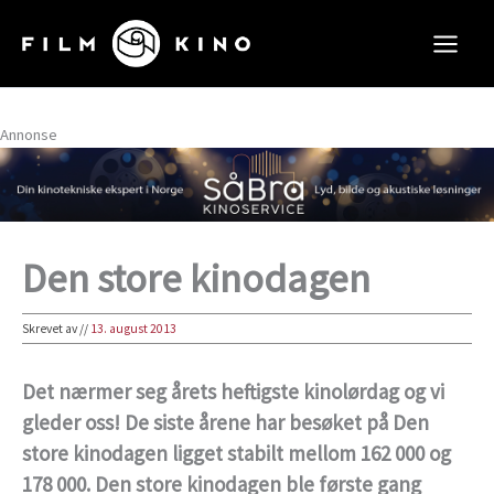
Hopp
rett
til
innholdet
Annonse
Den store kinodagen
Skrevet av
//
13. august 2013
Det nærmer seg årets heftigste kinolørdag og vi
gleder oss! De siste årene har besøket på Den
store kinodagen ligget stabilt mellom 162 000 og
178 000. Den store kinodagen ble første gang