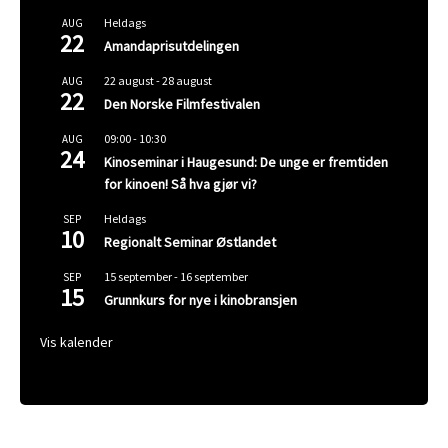
Heldags
AUG
22
Amandaprisutdelingen
22 august
-
28 august
AUG
22
Den Norske Filmfestivalen
09:00
-
10:30
AUG
24
Kinoseminar i Haugesund: De unge er fremtiden
for kinoen! Så hva gjør vi?
Heldags
SEP
10
Regionalt Seminar Østlandet
15 september
-
16 september
SEP
15
Grunnkurs for nye i kinobransjen
Vis kalender