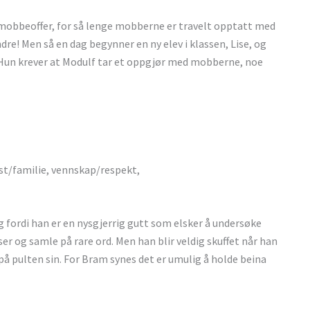
e mobbeoffer, for så lenge mobberne er travelt opptatt med
re! Men så en dag begynner en ny elev i klassen, Lise, og
t. Hun krever at Modulf tar et oppgjør med mobberne, noe
st/familie, vennskap/respekt,
g fordi han er en nysgjerrig gutt som elsker å undersøke
r og samle på rare ord. Men han blir veldig skuffet når han
 på pulten sin. For Bram synes det er umulig å holde beina