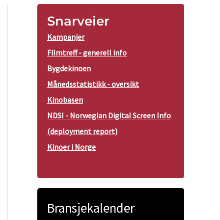
Snarveier
Kampanjer
Filmtreff - generell info
Bygdekinoen
Månedsstatistikk - oversikt
Kinobasen
NDSI - Norwegian Digital Screen Info
(deployment report)
Kinoer i Norge
Bransjekalender