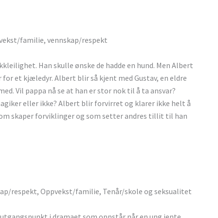
pvekst/familie, vennskap/respekt
kleilighet. Han skulle ønske de hadde en hund. Men Albert
r for et kjæledyr. Albert blir så kjent med Gustav, en eldre
ed. Vil pappa nå se at han er stor nok til å ta ansvar?
iker eller ikke? Albert blir forvirret og klarer ikke helt å
m skaper forviklinger og som setter andres tillit til han
ap/respekt, Oppvekst/familie, Tenår/skole og seksualitet
tgangspunkt i dramaet som oppstår når en ung jente