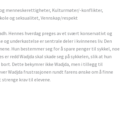
 og menneskerettigheter, Kulturmøter/-konflikter,
skole og seksualitet, Vennskap/respekt
yadh. Hennes hverdag preges av et svært konservativt og
og underkastelse er sentrale deler i kvinnenes liv. Den
ne. Hun bestemmer seg for å spare penger til sykkel, noe
s er redd Wadjda skal skade seg på sykkelen, slik at hun
s bort. Dette bekymrer ikke Wadjda, men i tillegg til
ever Wadjda frustrasjonen rundt farens ønske om å finne
 strenge krav til elevene.