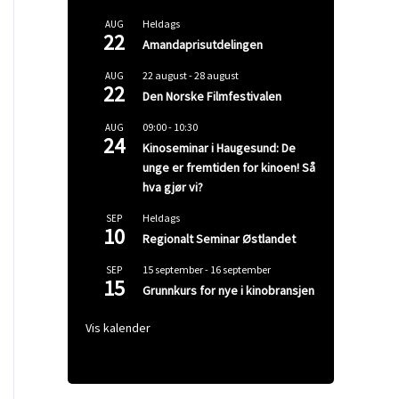
Heldags
AUG
22
Amandaprisutdelingen
22 august
-
28 august
AUG
22
Den Norske Filmfestivalen
09:00
-
10:30
AUG
24
Kinoseminar i Haugesund: De
unge er fremtiden for kinoen! Så
hva gjør vi?
Heldags
SEP
10
Regionalt Seminar Østlandet
15 september
-
16 september
SEP
15
Grunnkurs for nye i kinobransjen
Vis kalender