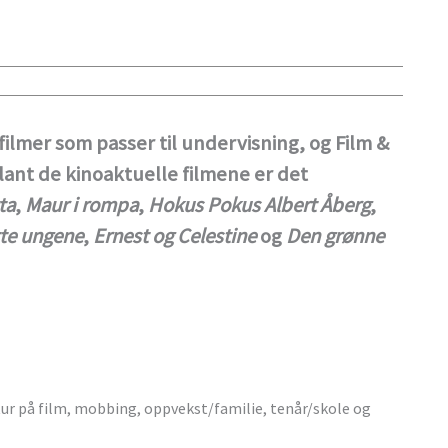
ilmer som passer til undervisning, og Film &
Blant de kinoaktuelle filmene er det
ta
,
Maur i rompa
,
Hokus Pokus Albert Åberg
,
tte ungene
,
Ernest og Celestine
og
Den grønne
tur på film, mobbing, oppvekst/familie, tenår/skole og