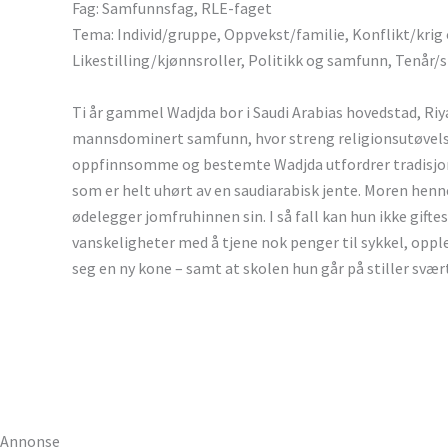
Fag: Samfunnsfag, RLE-faget
Tema: Individ/gruppe, Oppvekst/familie, Konflikt/krig
Likestilling/kjønnsroller, Politikk og samfunn, Tenår/
Ti år gammel Wadjda bor i Saudi Arabias hovedstad, Ri
mannsdominert samfunn, hvor streng religionsutøvelse 
oppfinnsomme og bestemte Wadjda utfordrer tradisjone
som er helt uhørt av en saudiarabisk jente. Moren henne
ødelegger jomfruhinnen sin. I så fall kan hun ikke gifte
vanskeligheter med å tjene nok penger til sykkel, oppl
seg en ny kone – samt at skolen hun går på stiller svært
Annonse