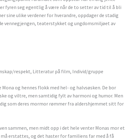
er fyren seg egentlig å være når de to setter av tid til å bli
er sine ulike verdener for hverandre, oppdager de stadig
 både vennegjengen, teaterstykket og ungdomsmiljøet av
nskap/respekt, Litteratur på film, Individ/gruppe
e Mona og hennes flokk med hel- og halvsøsken. De bor
ke og viltre, men samtidig fylt av harmoni og humor. Men
samtidig som deres mormor rømmer fra aldershjemmet sitt for
ven sammen, men midt opp i det hele venter Monas mor et
å erstattes, og det haster for familiens far med å få