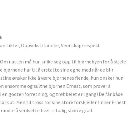
rk
konflikter, Oppvekst/familie, Vennskap/respekt
 Om natten må hun snike seg opp til bjørnebyen for å stjele
bjørnene har til å erstatte sine egne med når de blir
lestine ønsker ikke å være bjørnenes fiende, hun ønsker hun
en ensomme og sultne bjørnen Ernest, som prøver å
en godteriforretning, og trøbbelet er i gang! De får både
rk ut. Men til tross for sine store forskjeller finner Ernest
randre å verdsette livet i stadig større grad.