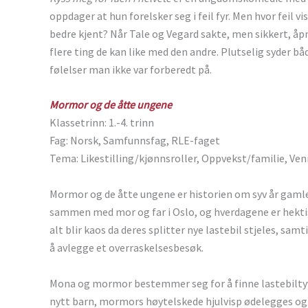
oppdager at hun forelsker seg i feil fyr. Men hvor feil vis
bedre kjent? Når Tale og Vegard sakte, men sikkert, åpn
flere ting de kan like med den andre. Plutselig syder
følelser man ikke var forberedt på.
Mormor og de åtte ungene
Klassetrinn: 1.-4. trinn
Fag: Norsk, Samfunnsfag, RLE-faget
Tema: Likestilling/kjønnsroller, Oppvekst/familie, Ven
Mormor og de åtte ungene er historien om syv år gaml
sammen med mor og far i Oslo, og hverdagene er hektis
alt blir kaos da deres splitter nye lastebil stjeles, 
å avlegge et overraskelsesbesøk.
Mona og mormor bestemmer seg for å finne lastebilty
nytt barn, mormors høytelskede hjulvisp ødelegges og m