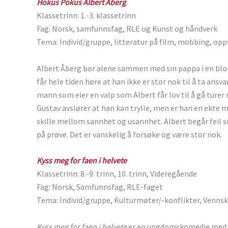
Hokus Pokus Albert Åberg
Klassetrinn: 1.-3. klassetrinn
Fag: Norsk, samfunnsfag, RLE og Kunst og håndverk
Tema: Individ/gruppe, litteratur på film, mobbing, op
Albert Åberg bor alene sammen med sin pappa i en blok
får hele tiden høre at han ikke er stor nok til å ta ansva
mann som eier en valp som Albert får lov til å gå turer m
Gustav avslører at han kan trylle, men er han en ekte mag
skille mellom sannhet og usannhet. Albert begår feil so
på prøve. Det er vanskelig å forsøke og være stor nok.
Kyss meg for faen i helvete
Klassetrinn: 8.-9. trinn, 10. trinn, Videregående
Fag: Norsk, Samfunnsfag, RLE-faget
Tema: Individ/gruppe, Kulturmøter/-konflikter, Vennsk
Kyss meg for faen i helvete
er en ungdomskomedie med u