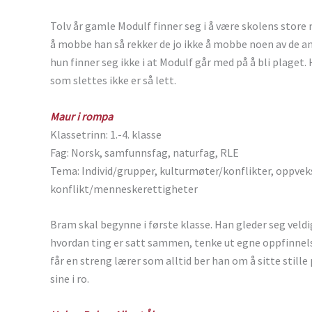
Tolv år gamle Modulf finner seg i å være skolens stor
å mobbe han så rekker de jo ikke å mobbe noen av de and
hun finner seg ikke i at Modulf går med på å bli plage
som slettes ikke er så lett.
Maur i rompa
Klassetrinn: 1.-4. klasse
Fag: Norsk, samfunnsfag, naturfag, RLE
Tema: Individ/grupper, kulturmøter/konflikter, oppvek
konflikt/menneskerettigheter
Bram skal begynne i første klasse. Han gleder seg veldi
hvordan ting er satt sammen, tenke ut egne oppfinnelse
får en streng lærer som alltid ber han om å sitte stille
sine i ro.