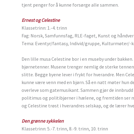
tjent penger for å kunne forsørge alle sammen.
Ernest og Celestine
Klassetrinn: 1.-4. trinn
Fag: Norsk, Samfunnsfag, RLE-faget, Kunst og håndve
Tema: Eventyr/fantasy, Individ/gruppe, Kulturmøter/-
Den lille musa Celestine bor i en museby under bakken.
bjørnetenner. Musene trenger nemlig de sterke tennene 
slitte. Begge byene lever i frykt for hverandre. Men Ce
kunne være venn med en bjørn. Så en natt møter hun d
overleve som gatemusikant. Sammen gjør de innbrudd i 
politimus og politibjørner i hælene, og fremtiden ser mø
og Celestine trøst i hverandres selskap, og de lærer hve
Den grønne sykkelen
Klassetrinn: 5.-7. trinn, 8.-9. trinn, 10. trinn