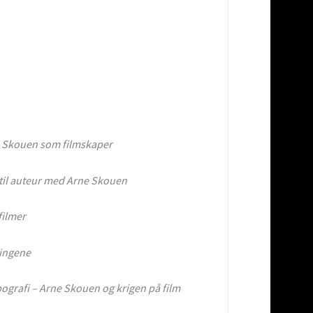
ne Skouen som filmskaper
 til auteur med Arne Skouen
filmer
lingene
ografi – Arne Skouen og krigen på film