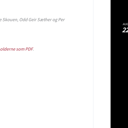
e Skouen, Odd Geir Sæther og Per
AU
2
sholderne som PDF
.