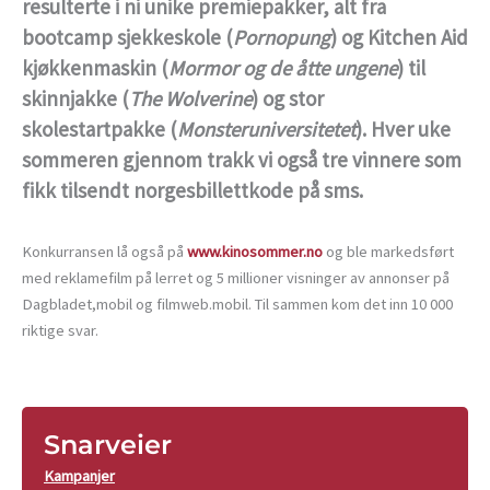
resulterte i ni unike premiepakker, alt fra
bootcamp sjekkeskole (
Pornopung
) og Kitchen Aid
kjøkkenmaskin (
Mormor og de åtte ungene
) til
skinnjakke (
The Wolverine
) og stor
skolestartpakke (
Monsteruniversitetet
). Hver uke
sommeren gjennom trakk vi også tre vinnere som
fikk tilsendt norgesbillettkode på sms.
Konkurransen lå også på
www.kinosommer.no
og ble markedsført
med reklamefilm på lerret og 5 millioner visninger av annonser på
Dagbladet,mobil og filmweb.mobil. Til sammen kom det inn 10 000
riktige svar.
Snarveier
Kampanjer