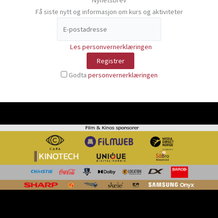
Nyhetsbrev
Få siste nytt og informasjon om kurs og aktiviteter
Les personvernerklæringen
Godta
personvernerklæringen