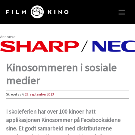
Hopp
rett
til
innholdet
Annonse
Kinosommeren i sosiale
medier
Skrevet av
//
19. september 2013
I skoleferien har over 100 kinoer hatt
applikasjonen Kinosommer på Facebooksidene
sine. Et godt samarbeid med distributørene