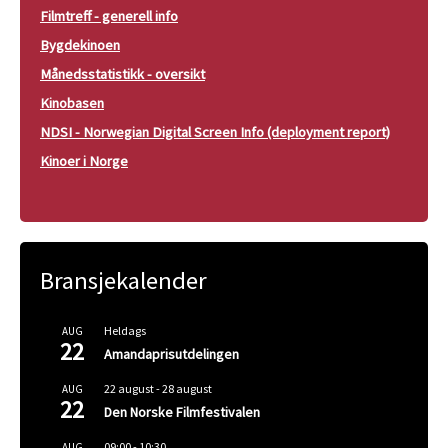
Filmtreff - generell info
Bygdekinoen
Månedsstatistikk - oversikt
Kinobasen
NDSI - Norwegian Digital Screen Info (deployment report)
Kinoer i Norge
Bransjekalender
Heldags
AUG
22
Amandaprisutdelingen
22 august
-
28 august
AUG
22
Den Norske Filmfestivalen
09:00
-
10:30
AUG