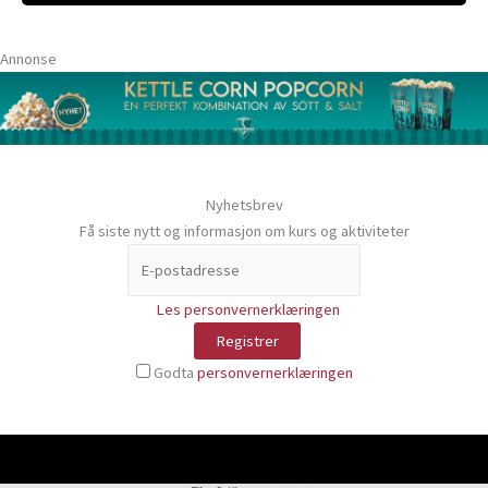
Annonse
Nyhetsbrev
Få siste nytt og informasjon om kurs og aktiviteter
Les personvernerklæringen
Godta
personvernerklæringen