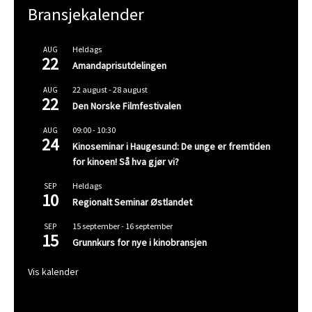
Bransjekalender
Heldags
AUG
22
Amandaprisutdelingen
22 august
-
28 august
AUG
22
Den Norske Filmfestivalen
09:00
-
10:30
AUG
24
Kinoseminar i Haugesund: De unge er fremtiden
for kinoen! Så hva gjør vi?
Heldags
SEP
10
Regionalt Seminar Østlandet
15 september
-
16 september
SEP
15
Grunnkurs for nye i kinobransjen
Vis kalender