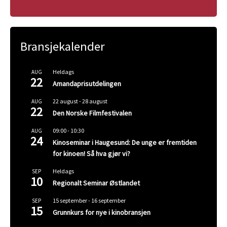
Bransjekalender
Heldags
AUG
22
Amandaprisutdelingen
22 august
-
28 august
AUG
22
Den Norske Filmfestivalen
09:00
-
10:30
AUG
24
Kinoseminar i Haugesund: De unge er fremtiden
for kinoen! Så hva gjør vi?
Heldags
SEP
10
Regionalt Seminar Østlandet
15 september
-
16 september
SEP
15
Grunnkurs for nye i kinobransjen