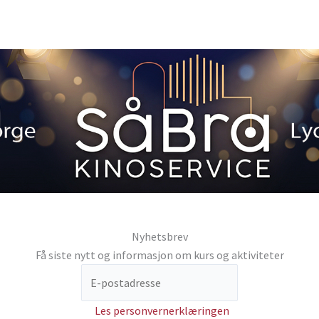
Nyhetsbrev
Få siste nytt og informasjon om kurs og aktiviteter
Les personvernerklæringen