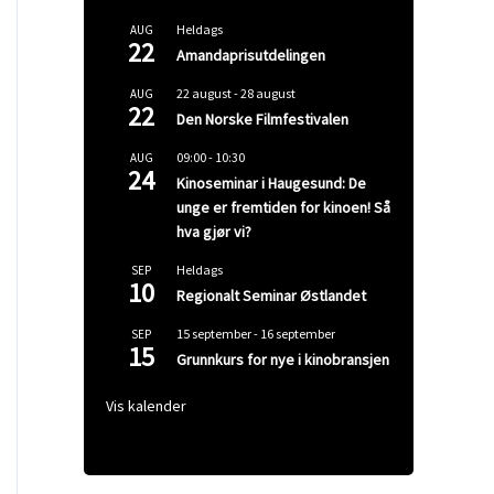
Heldags
AUG
22
Amandaprisutdelingen
22 august
-
28 august
AUG
22
Den Norske Filmfestivalen
09:00
-
10:30
AUG
24
Kinoseminar i Haugesund: De
unge er fremtiden for kinoen! Så
hva gjør vi?
Heldags
SEP
10
Regionalt Seminar Østlandet
15 september
-
16 september
SEP
15
Grunnkurs for nye i kinobransjen
Vis kalender