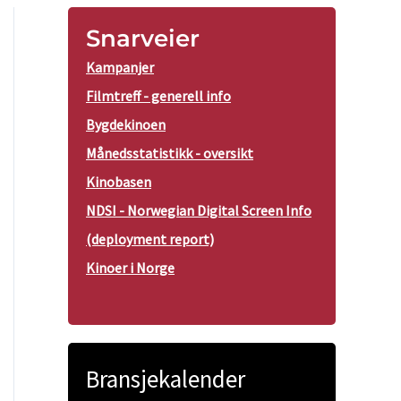
Snarveier
Kampanjer
Filmtreff - generell info
Bygdekinoen
Månedsstatistikk - oversikt
Kinobasen
NDSI - Norwegian Digital Screen Info
(deployment report)
Kinoer i Norge
Bransjekalender