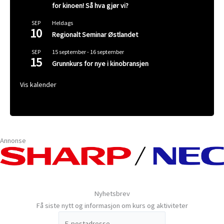
for kinoen! Så hva gjør vi?
Heldags
SEP
10
Regionalt Seminar Østlandet
15 september
-
16 september
SEP
15
Grunnkurs for nye i kinobransjen
Vis kalender
Annonse
Nyhetsbrev
Få siste nytt og informasjon om kurs og aktiviteter