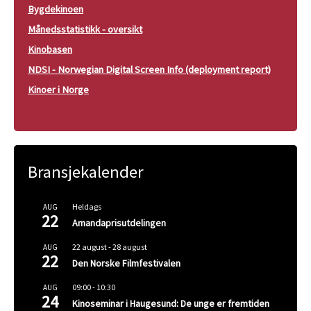
Bygdekinoen
Månedsstatistikk - oversikt
Kinobasen
NDSI - Norwegian Digital Screen Info (deployment report)
Kinoer i Norge
Bransjekalender
Heldags
AUG
22
Amandaprisutdelingen
22 august
-
28 august
AUG
22
Den Norske Filmfestivalen
09:00
-
10:30
AUG
24
Kinoseminar i Haugesund: De unge er fremtiden