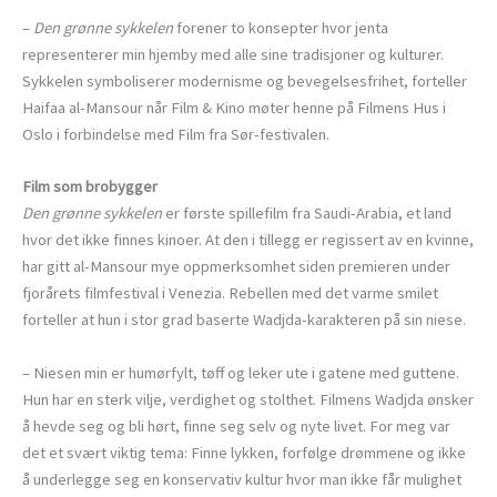
–
Den grønne sykkelen
forener to konsepter hvor jenta
representerer min hjemby med alle sine tradisjoner og kulturer.
Sykkelen symboliserer modernisme og bevegelsesfrihet, forteller
Haifaa al-Mansour når Film & Kino møter henne på Filmens Hus i
Oslo i forbindelse med Film fra Sør-festivalen.
Film som brobygger
Den grønne sykkelen
er første spillefilm fra Saudi-Arabia, et land
hvor det ikke finnes kinoer. At den i tillegg er regissert av en kvinne,
har gitt al-Mansour mye oppmerksomhet siden premieren under
fjorårets filmfestival i Venezia. Rebellen med det varme smilet
forteller at hun i stor grad baserte Wadjda-karakteren på sin niese.
– Niesen min er humørfylt, tøff og leker ute i gatene med guttene.
Hun har en sterk vilje, verdighet og stolthet. Filmens Wadjda ønsker
å hevde seg og bli hørt, finne seg selv og nyte livet. For meg var
det et svært viktig tema: Finne lykken, forfølge drømmene og ikke
å underlegge seg en konservativ kultur hvor man ikke får mulighet