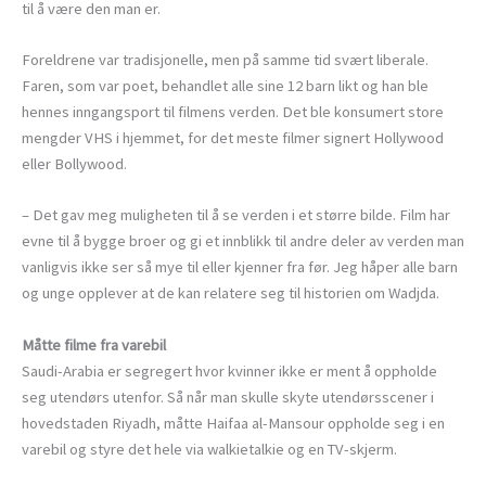
til å være den man er.
Foreldrene var tradisjonelle, men på samme tid svært liberale.
Faren, som var poet, behandlet alle sine 12 barn likt og han ble
hennes inngangsport til filmens verden. Det ble konsumert store
mengder VHS i hjemmet, for det meste filmer signert Hollywood
eller Bollywood.
– Det gav meg muligheten til å se verden i et større bilde. Film har
evne til å bygge broer og gi et innblikk til andre deler av verden man
vanligvis ikke ser så mye til eller kjenner fra før. Jeg håper alle barn
og unge opplever at de kan relatere seg til historien om Wadjda.
Måtte filme fra varebil
Saudi-Arabia er segregert hvor kvinner ikke er ment å oppholde
seg utendørs utenfor. Så når man skulle skyte utendørsscener i
hovedstaden Riyadh, måtte Haifaa al-Mansour oppholde seg i en
varebil og styre det hele via walkietalkie og en TV-skjerm.