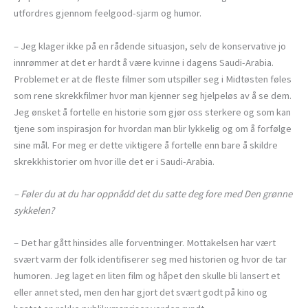
utfordres gjennom feelgood-sjarm og humor.
– Jeg klager ikke på en rådende situasjon, selv de konservative jo
innrømmer at det er hardt å være kvinne i dagens Saudi-Arabia.
Problemet er at de fleste filmer som utspiller seg i Midtøsten føles
som rene skrekkfilmer hvor man kjenner seg hjelpeløs av å se dem.
Jeg ønsket å fortelle en historie som gjør oss sterkere og som kan
tjene som inspirasjon for hvordan man blir lykkelig og om å forfølge
sine mål. For meg er dette viktigere å fortelle enn bare å skildre
skrekkhistorier om hvor ille det er i Saudi-Arabia.
– Føler du at du har oppnådd det du satte deg fore med Den grønne
sykkelen?
– Det har gått hinsides alle forventninger. Mottakelsen har vært
svært varm der folk identifiserer seg med historien og hvor de tar
humoren. Jeg laget en liten film og håpet den skulle bli lansert et
eller annet sted, men den har gjort det svært godt på kino og