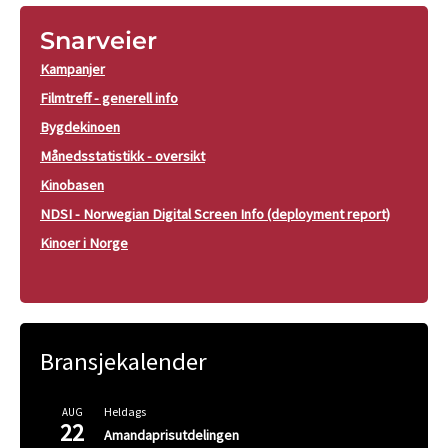
Snarveier
Kampanjer
Filmtreff - generell info
Bygdekinoen
Månedsstatistikk - oversikt
Kinobasen
NDSI - Norwegian Digital Screen Info (deployment report)
Kinoer i Norge
Bransjekalender
Heldags
AUG
22
Amandaprisutdelingen