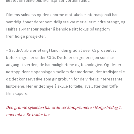
høstet en rekke publikumspriser verden rundt.
Filmens suksess og den enorme mottakelse internasjonalt har
samtidig åpnet dører som tidligere var mer eller mindre stengt, og
Haifaa al-Mansour ønsker å beholde sitt fokus på ungdom i
fremtidige prosjekter.
– Saudi-Arabia er et ungt land i den grad at over 65 prosent av
befolkningen er under 30 år. Dette er en generasjon som har
adgang til verden, de har mulighetene og teknologien. Og det er
nettopp denne spenningen mellom det moderne, det tradisjonelle
og det konservative som gir grobunn for de virkelig interessante
historiene. Her er det mye å skulle fortelle, avslutter den tøffe
filmskaperen.
Den grønne sykkelen har ordinær kinopremiere i Norge fredag 1.
november. Se trailer her
.