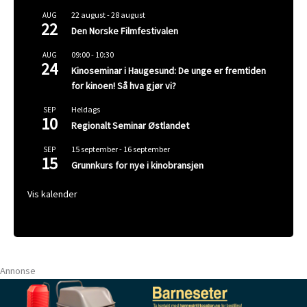
22 august
-
28 august
AUG
22
Den Norske Filmfestivalen
09:00
-
10:30
AUG
24
Kinoseminar i Haugesund: De unge er fremtiden
for kinoen! Så hva gjør vi?
Heldags
SEP
10
Regionalt Seminar Østlandet
15 september
-
16 september
SEP
15
Grunnkurs for nye i kinobransjen
Vis kalender
Annonse