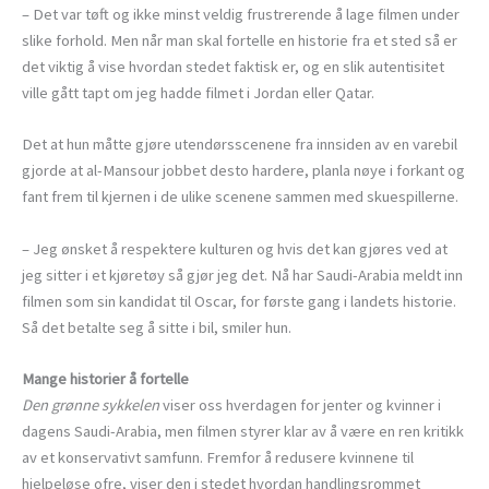
– Det var tøft og ikke minst veldig frustrerende å lage filmen under
slike forhold. Men når man skal fortelle en historie fra et sted så er
det viktig å vise hvordan stedet faktisk er, og en slik autentisitet
ville gått tapt om jeg hadde filmet i Jordan eller Qatar.
Det at hun måtte gjøre utendørsscenene fra innsiden av en varebil
gjorde at al-Mansour jobbet desto hardere, planla nøye i forkant og
fant frem til kjernen i de ulike scenene sammen med skuespillerne.
– Jeg ønsket å respektere kulturen og hvis det kan gjøres ved at
jeg sitter i et kjøretøy så gjør jeg det. Nå har Saudi-Arabia meldt inn
filmen som sin kandidat til Oscar, for første gang i landets historie.
Så det betalte seg å sitte i bil, smiler hun.
Mange historier å fortelle
Den grønne sykkelen
viser oss hverdagen for jenter og kvinner i
dagens Saudi-Arabia, men filmen styrer klar av å være en ren kritikk
av et konservativt samfunn. Fremfor å redusere kvinnene til
hjelpeløse ofre, viser den i stedet hvordan handlingsrommet