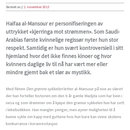
Skrevet av
//
1. november 2013
Haifaa al-Mansour er personifiseringen av
uttrykket «kjerringa mot strømmen». Som Saudi-
Arabias første kvinnelige regissør nyter hun stor
respekt. Samtidig er hun svært kontroversiell i sitt
hjemland hvor det ikke finnes kinoer og hvor
kvinners daglige liv til nå har vært mer eller
mindre gjemt bak et slør av mystikk.
Med filmen
Den grønne sykkelen
letter al-Mansour på noe av sløret
der hun forteller historien om den ti år gamle Wadjda som har bein i
nesa og som drømmer om å kjøpe den grønne sykkelen hun har sett
i lekebutikken. Hun mangler penger, men øyner muligheten til å
kunne sykle om kapp med guttene hvis hun bare kan vinne skolens
konkurranse i koranresitasjon.