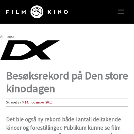
Hopp
rett
til
innholdet
Annonse
Besøksrekord på Den store
kinodagen
Skrevet av
//
14. november 2013
Det ble også ny rekord både i antall deltakende
kinoer og forestillinger. Publikum kunne se film