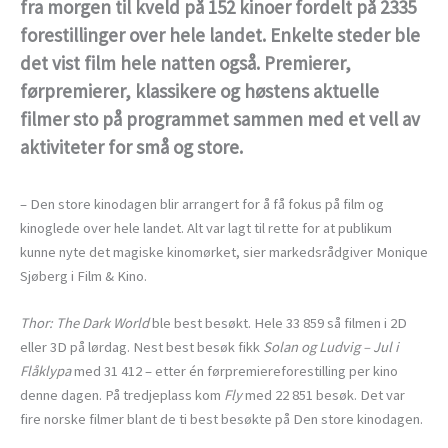
fra morgen til kveld på 152 kinoer fordelt på 2335
forestillinger over hele landet. Enkelte steder ble
det vist film hele natten også. Premierer,
førpremierer, klassikere og høstens aktuelle
filmer sto på programmet sammen med et vell av
aktiviteter for små og store.
– Den store kinodagen blir arrangert for å få fokus på film og
kinoglede over hele landet. Alt var lagt til rette for at publikum
kunne nyte det magiske kinomørket, sier markedsrådgiver Monique
Sjøberg i Film & Kino.
Thor: The Dark World
ble best besøkt. Hele 33 859 så filmen i 2D
eller 3D på lørdag. Nest best besøk fikk
Solan og Ludvig – Jul i
Flåklypa
med 31 412 – etter én førpremiereforestilling per kino
denne dagen. På tredjeplass kom
Fly
med 22 851 besøk. Det var
fire norske filmer blant de ti best besøkte på Den store kinodagen.