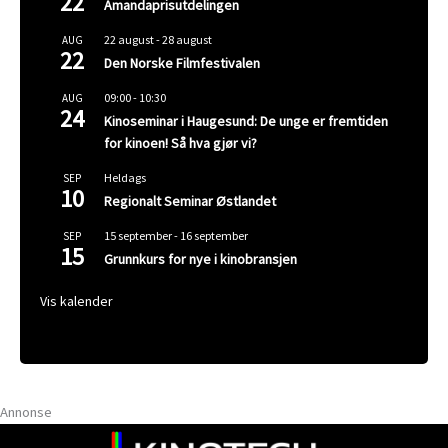
22
Amandaprisutdelingen
22 august
-
28 august
AUG
22
Den Norske Filmfestivalen
09:00
-
10:30
AUG
24
Kinoseminar i Haugesund: De unge er fremtiden
for kinoen! Så hva gjør vi?
Heldags
SEP
10
Regionalt Seminar Østlandet
15 september
-
16 september
SEP
15
Grunnkurs for nye i kinobransjen
Vis kalender
Annonse