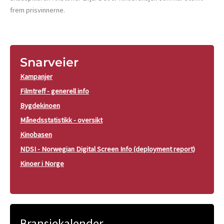
frem prisvinnerne.
Snarveier
Kampanjer
Filmtreff - generell info
Bygdekinoen
Månedsstatistikk - oversikt
Kinobasen
NDSI - Norwegian Digital Screen Info (deployment report)
Kinoer i Norge
Bransjekalender