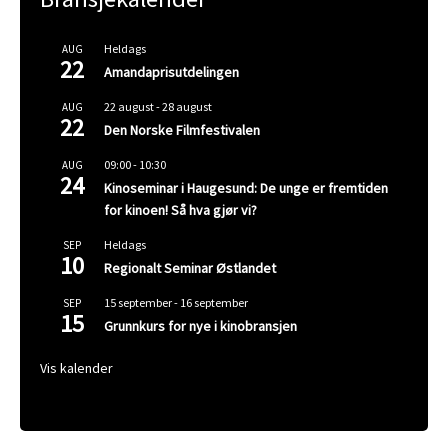
Heldags
AUG
22
Amandaprisutdelingen
22 august
-
28 august
AUG
22
Den Norske Filmfestivalen
09:00
-
10:30
AUG
24
Kinoseminar i Haugesund: De unge er fremtiden
for kinoen! Så hva gjør vi?
Heldags
SEP
10
Regionalt Seminar Østlandet
15 september
-
16 september
SEP
15
Grunnkurs for nye i kinobransjen
Vis kalender