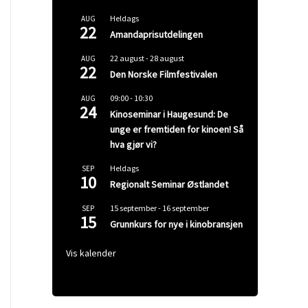
Heldags
AUG
22
Amandaprisutdelingen
22 august
-
28 august
AUG
22
Den Norske Filmfestivalen
09:00
-
10:30
AUG
24
Kinoseminar i Haugesund: De
unge er fremtiden for kinoen! Så
hva gjør vi?
Heldags
SEP
10
Regionalt Seminar Østlandet
15 september
-
16 september
SEP
15
Grunnkurs for nye i kinobransjen
Vis kalender