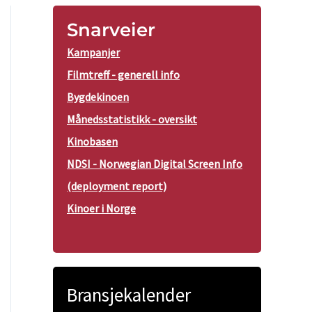
Snarveier
Kampanjer
Filmtreff - generell info
Bygdekinoen
Månedsstatistikk - oversikt
Kinobasen
NDSI - Norwegian Digital Screen Info
(deployment report)
Kinoer i Norge
Bransjekalender