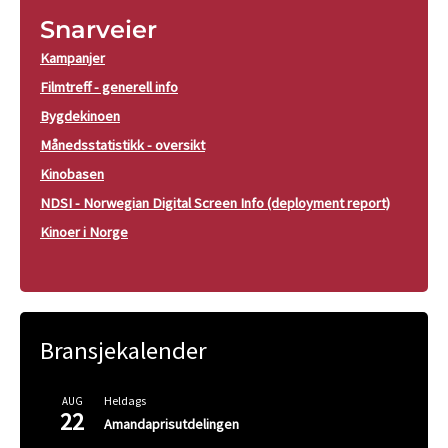
Snarveier
Kampanjer
Filmtreff - generell info
Bygdekinoen
Månedsstatistikk - oversikt
Kinobasen
NDSI - Norwegian Digital Screen Info (deployment report)
Kinoer i Norge
Bransjekalender
Heldags
AUG
22
Amandaprisutdelingen