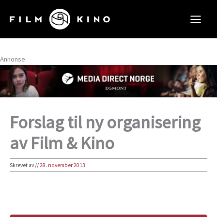
Hopp
rett
til
innholdet
Annonse
Forslag til ny organisering
av Film & Kino
Skrevet av
//
28. november 2013