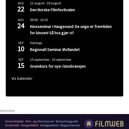
22 august
-
28 august
AUG
22
Den Norske Filmfestivalen
09:00
-
10:30
AUG
24
Kinoseminar i Haugesund: De unge er fremtiden
for kinoen! Så hva gjør vi?
Heldags
SEP
10
Regionalt Seminar Østlandet
15 september
-
16 september
SEP
15
Grunnkurs for nye i kinobransjen
Vis kalender
Annonse