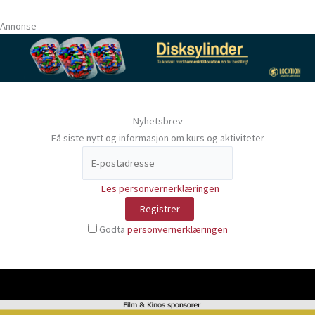
Annonse
Nyhetsbrev
Få siste nytt og informasjon om kurs og aktiviteter
Les personvernerklæringen
Godta
personvernerklæringen