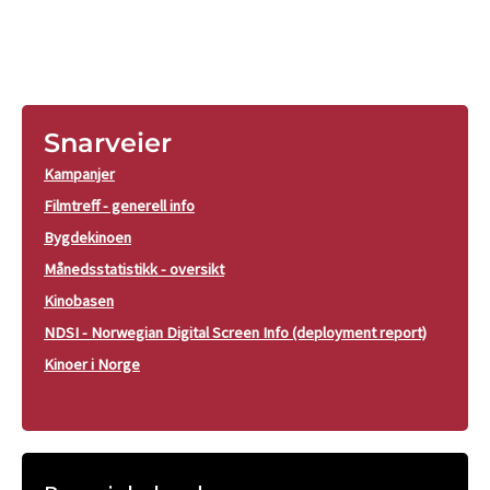
Snarveier
Kampanjer
Filmtreff - generell info
Bygdekinoen
Månedsstatistikk - oversikt
Kinobasen
NDSI - Norwegian Digital Screen Info (deployment report)
Kinoer i Norge