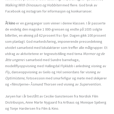
Walking With Dinosaurs og Hobbiten
med flere. God bruk av
Facebook og instagram for informasjon og konkurranser.
Ål kino
er en gjenganger som vinner i denne klassen. I år passerte
de endelig den magiske 1 000-grensen og endte på 1035 solgte
billetter, en økning på 62 prosent fra i fjor. Dagen gikk 100 prosent
som planlagt. God markedsføring, imponerende pressedekning
utvidet samarbeid med lokalaktører som treffer alle målgrupper. Et
utdrag av aktivitetene er tegneutstilling med tema
Mormor og de
åtte ungene
i samarbeid med Sundre barnehage,
modellflyoppvisning med Hallingdal Flyklubb i anledning visning av
Fly
, danseoppvisning av Geilo og Hol seniordans før visning av
Optimistene,
fotosession med smurfefigur og møte med skikjører
og «filmstjerne» Åsmund Thorsen ved visning av
Supervention.
Juryen har i år bestått av Cecilie Gunstensen fra Nordisk Film
Distribusjon, Anne Marte Nygaard fra Arthaus og Monique Sjøberg
og Tonje Hardersen fra Film & Kino.