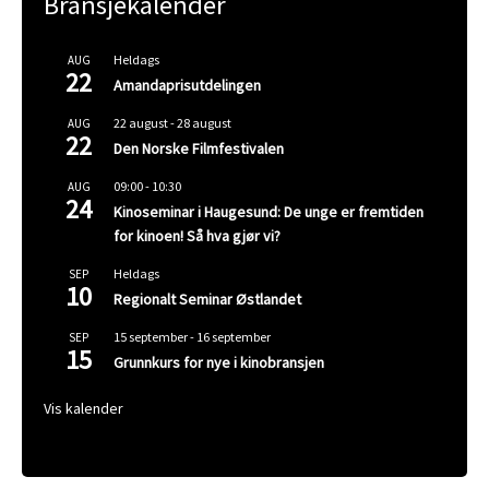
Bransjekalender
Heldags
AUG
22
Amandaprisutdelingen
22 august
-
28 august
AUG
22
Den Norske Filmfestivalen
09:00
-
10:30
AUG
24
Kinoseminar i Haugesund: De unge er fremtiden
for kinoen! Så hva gjør vi?
Heldags
SEP
10
Regionalt Seminar Østlandet
15 september
-
16 september
SEP
15
Grunnkurs for nye i kinobransjen
Vis kalender