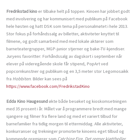
Fredrikstad kino
er tilbake helt på toppen. Kinoen har jobbet godt
med involvering og har kommunisert med publikum på Facebook
hele høsten og hatt DSK som tema på personalmøtet i hele 2013.
Stor fokus på forhåndssalg av billetter, aktiviteter knyttet til
filmene, og godt samarbeid med med lokale aktører som
barneteatergrupper, MGP-junior stjerner og bake-TV-kjendiser.
Juryens favoritter: Forhåndssalg av dagskort i september når
elever på videregående skole får stipend, PopArt ved
popcornkunstner og publikum og en 3,5 meter stor Legomosaikk
fra
Hobbiten
. Bilder kan sees på
https://www.facebook.com/FredrikstadKino
Edda Kino Haugesund
økte både besøket og kioskomsetningen
med 35 prosent i år. Målet var å programmere bredt med mange
sjangere og filmer fra flere land og med et variert tilbud for
barnefamilier fra tidlig morgen til ettermiddag. Alle aktiviteter,
konkurranser og trekninger promoterte kinoens eget tilbud og
kommende premierer som
Catching Fire, Det regner kjøttboller,