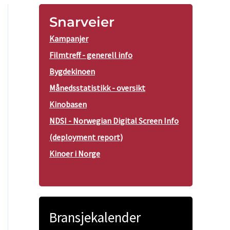
Snarveier
Kampanjer
Filmtreff - generell info
Bygdekinoen
Månedsstatistikk - oversikt
Kinobasen
NDSI - Norwegian Digital Screen Info
(deployment report)
Kinoer i Norge
Bransjekalender