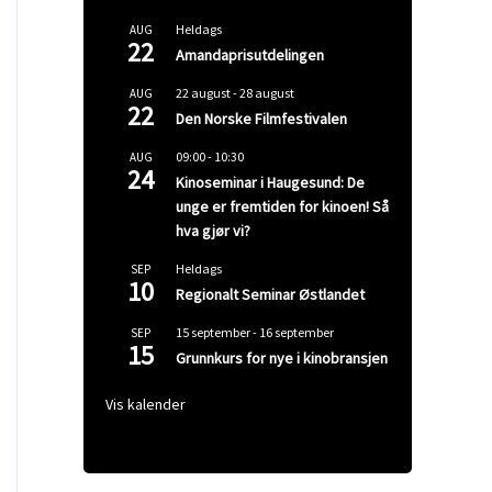
Heldags
AUG
22
Amandaprisutdelingen
22 august
-
28 august
AUG
22
Den Norske Filmfestivalen
09:00
-
10:30
AUG
24
Kinoseminar i Haugesund: De
unge er fremtiden for kinoen! Så
hva gjør vi?
Heldags
SEP
10
Regionalt Seminar Østlandet
15 september
-
16 september
SEP
15
Grunnkurs for nye i kinobransjen
Vis kalender