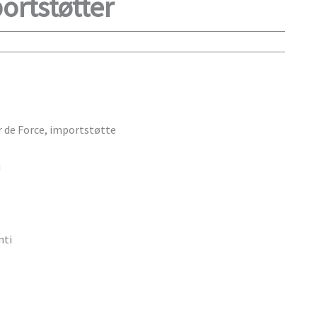
ortstøtter
r de Force, importstøtte
i
nti