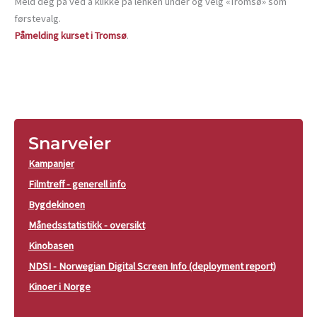
Meld deg på ved å klikke på lenken under og velg «Tromsø» som
førstevalg.
Påmelding kurset i Tromsø
.
Snarveier
Kampanjer
Filmtreff - generell info
Bygdekinoen
Månedsstatistikk - oversikt
Kinobasen
NDSI - Norwegian Digital Screen Info (deployment report)
Kinoer i Norge