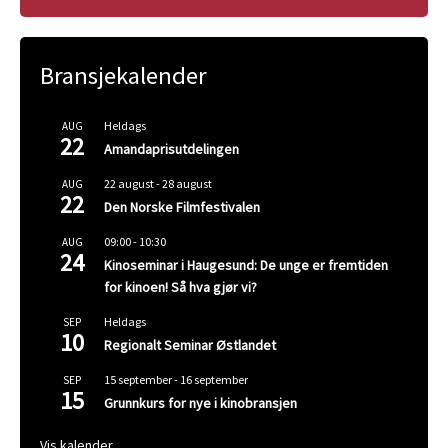
Bransjekalender
Heldags
AUG
22
Amandaprisutdelingen
22 august
-
28 august
AUG
22
Den Norske Filmfestivalen
09:00
-
10:30
AUG
24
Kinoseminar i Haugesund: De unge er fremtiden
for kinoen! Så hva gjør vi?
Heldags
SEP
10
Regionalt Seminar Østlandet
15 september
-
16 september
SEP
15
Grunnkurs for nye i kinobransjen
Vis kalender