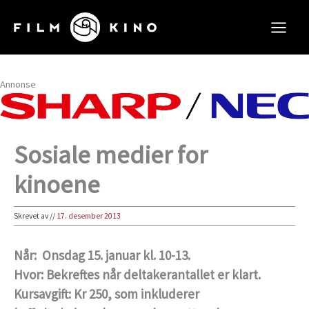
Hopp
rett
til
innholdet
Annonse
Sosiale medier for
kinoene
Skrevet av
//
17. desember 2013
Når
: Onsdag 15. januar kl. 10-13.
Hvor:
Bekreftes når deltakerantallet er klart.
Kursavgift:
Kr 250, som inkluderer