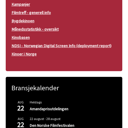
Kampanjer
Filmtreff - generell info
Bygdekinoen
Månedsstatistikk - oversikt
Kinobasen
NDSI - Norwegian Digital Screen Info (deployment report)
Kinoer i Norge
Bransjekalender
Heldags
AUG
22
Amandaprisutdelingen
22 august
-
28 august
AUG
22
Den Norske Filmfestivalen