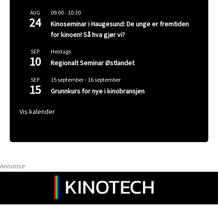
09:00
-
10:30
AUG
24
Kinoseminar i Haugesund: De unge er fremtiden
for kinoen! Så hva gjør vi?
Heldags
SEP
10
Regionalt Seminar Østlandet
15 september
-
16 september
SEP
15
Grunnkurs for nye i kinobransjen
Vis kalender
Annonse