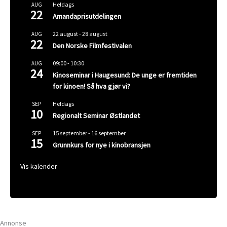
Heldags
AUG
22
Amandaprisutdelingen
22 august
-
28 august
AUG
22
Den Norske Filmfestivalen
09:00
-
10:30
AUG
24
Kinoseminar i Haugesund: De unge er fremtiden
for kinoen! Så hva gjør vi?
Heldags
SEP
10
Regionalt Seminar Østlandet
15 september
-
16 september
SEP
15
Grunnkurs for nye i kinobransjen
Vis kalender
Annonse