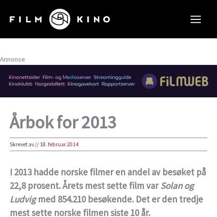
Hopp
rett
til
innholdet
Annonse
Årbok for 2013
Skrevet av
//
18. februar 2014
I 2013 hadde norske filmer en andel av besøket på
22,8 prosent. Årets mest sette film var
Solan og
Ludvig
med 854.210 besøkende. Det er den tredje
mest sette norske filmen siste 10 år.