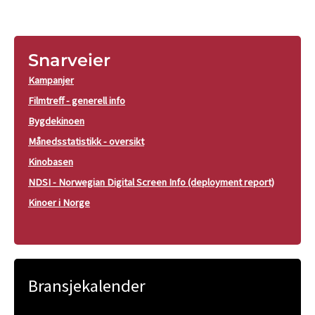
Snarveier
Kampanjer
Filmtreff - generell info
Bygdekinoen
Månedsstatistikk - oversikt
Kinobasen
NDSI - Norwegian Digital Screen Info (deployment report)
Kinoer i Norge
Bransjekalender