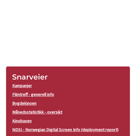
Snarveier
Kampanjer
Filmtreff - generell info
Bygdekinoen
Månedsstatistikk - oversikt
Kinobasen
NDSI - Norwegian Digital Screen Info (deployment report)