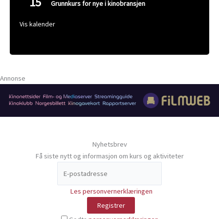
15
Grunnkurs for nye i kinobransjen
Vis kalender
Annonse
Nyhetsbrev
Få siste nytt og informasjon om kurs og aktiviteter
Les personvernerklæringen