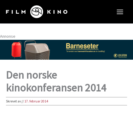
Hopp
rett
til
innholdet
Annonse
Den norske
kinokonferansen 2014
Skrevet av
//
17. februar 2014