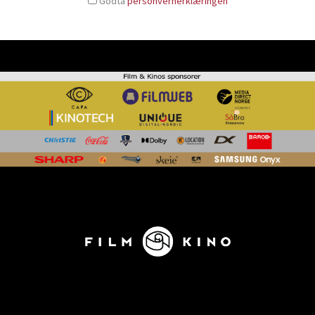
Godta
personvernerklæringen